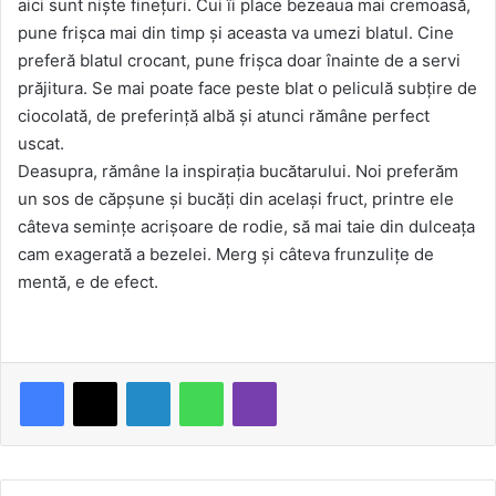
aici sunt nişte fineţuri. Cui îi place bezeaua mai cremoasă,
pune frişca mai din timp şi aceasta va umezi blatul. Cine
preferă blatul crocant, pune frişca doar înainte de a servi
prăjitura. Se mai poate face peste blat o peliculă subţire de
ciocolată, de preferinţă albă şi atunci rămâne perfect
uscat.
Deasupra, rămâne la inspiraţia bucătarului. Noi preferăm
un sos de căpşune şi bucăţi din acelaşi fruct, printre ele
câteva seminţe acrişoare de rodie, să mai taie din dulceaţa
cam exagerată a bezelei. Merg şi câteva frunzuliţe de
mentă, e de efect.
LinkedIn
WhatsApp
Viber