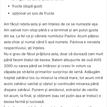
fructe (după gust)
opţional un sos de fructe
Am făcut reţeta asta şi am înţeles de ce se numeşte aşa.
Am salivat non-stop până s-a terminat şi am putut gusta
din ea. La fel ca şi câinele numitului Pavlov. Acum păţesc
asta chiar şi numai când îi aud numele. Pavlova e nevasta
respectivului, aţi înţeles.
Nu e greu de făcut prăjitura asta, doar că durează cam mult
până facem blatul de bezea. Batem albuşurile de ouă AVIS
3000 cu sarea până se întăresc şi cresc în volum ca
zăpada pe străzile primarilor surprinşi de iarnă. Adăugăm
treptat zahărul tos cu mixerul la viteză mare, tot acum intră
acolo zahărul vanilat şi oţetul şi continuăm mixarea până
dispare zahărul. Punem şi amidonul, extractul de vanilie
tot acum, la final, şi obţinem (sau cel puţin aşa ar trebui) o
bezea fermă şi lucioasă.