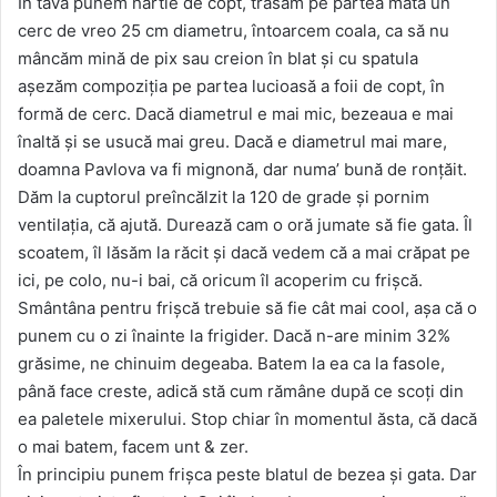
În tavă punem hârtie de copt, trasăm pe partea mată un
cerc de vreo 25 cm diametru, întoarcem coala, ca să nu
mâncăm mină de pix sau creion în blat şi cu spatula
aşezăm compoziţia pe partea lucioasă a foii de copt, în
formă de cerc. Dacă diametrul e mai mic, bezeaua e mai
înaltă şi se usucă mai greu. Dacă e diametrul mai mare,
doamna Pavlova va fi mignonă, dar numa’ bună de ronţăit.
Dăm la cuptorul preîncălzit la 120 de grade şi pornim
ventilaţia, că ajută. Durează cam o oră jumate să fie gata. Îl
scoatem, îl lăsăm la răcit şi dacă vedem că a mai crăpat pe
ici, pe colo, nu-i bai, că oricum îl acoperim cu frişcă.
Smântâna pentru frişcă trebuie să fie cât mai cool, aşa că o
punem cu o zi înainte la frigider. Dacă n-are minim 32%
grăsime, ne chinuim degeaba. Batem la ea ca la fasole,
până face creste, adică stă cum rămâne după ce scoţi din
ea paletele mixerului. Stop chiar în momentul ăsta, că dacă
o mai batem, facem unt & zer.
În principiu punem frişca peste blatul de bezea şi gata. Dar