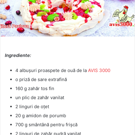
Ingrediente:
4 albuşuri proaspete de ouă de la
AVIS 3000
o priză de sare extrafină
160 g zahăr tos fin
un plic de zahăr vanilat
2 linguri de oţet
20 g amidon de porumb
700 g smântână pentru frişcă
2 linguri de zahăr pudră vanilat