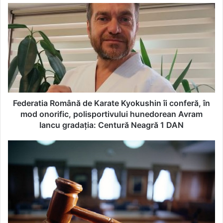
Federatia
Română
de
Karate
Kyokushin
îi
conferă,
în
mod
onorific,
Federatia Română de Karate Kyokushin îi conferă, în
polisportivului
mod onorific, polisportivului hunedorean Avram
hunedorean
Iancu gradația: Centură Neagră 1 DAN
Avram
Iancu
ULTIMA
gradația:
ORA!
Centură
Decizie-
Neagră
șoc!
1
Curtea
DAN
Constituțională
a
anulat