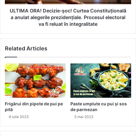
alegerile
prezidențiale.
ULTIMA ORA! Decizie-șoc! Curtea Constituțională
Procesul
a anulat alegerile prezidențiale. Procesul electoral
electoral
va fi reluat în integralitate
va
fi
reluat
Related Articles
în
integralitate
Frigărui din pipote de pui pe
Paste umplute cu pui și sos
pită
de parmezan
6 iulie 2023
5 mai 2023