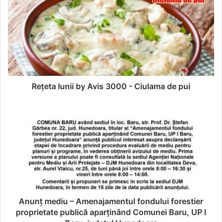
lunii
by
Avis
3000
-
Ciulama
de
pui
Rețeta lunii by Avis 3000 - Ciulama de pui
Anunț
mediu
–
Amenajamentul
fondului
forestier
proprietate
publică
aparținând
Comunei
Anunț mediu – Amenajamentul fondului forestier
Baru,
proprietate publică aparținând Comunei Baru, UP I
UP