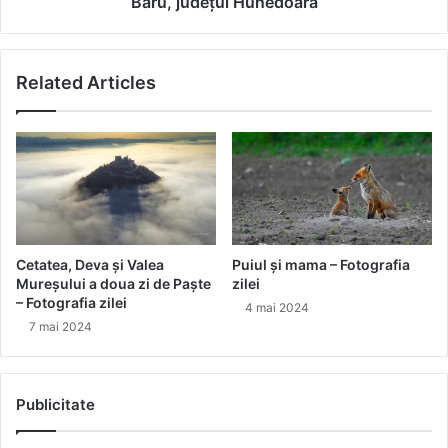
Baru, județul Hunedoara
I
Baru,
județul
Related Articles
Hunedoara
Cetatea, Deva și Valea
Puiul și mama – Fotografia
Mureșului a doua zi de Paște
zilei
– Fotografia zilei
4 mai 2024
7 mai 2024
Publicitate