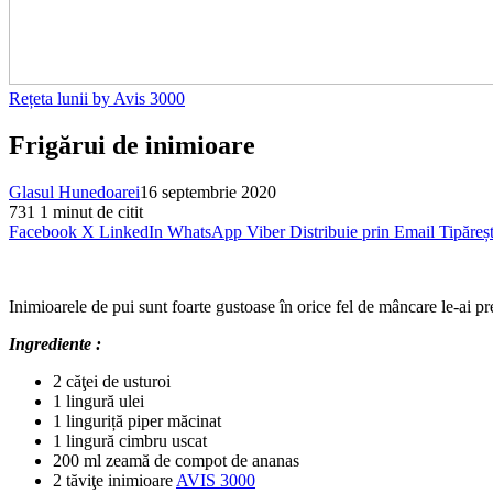
Rețeta lunii by Avis 3000
Frigărui de inimioare
Glasul Hunedoarei
16 septembrie 2020
731
1 minut de citit
Facebook
X
LinkedIn
WhatsApp
Viber
Distribuie prin Email
Tipăreș
Inimioarele de pui sunt foarte gustoase în orice fel de mâncare le-ai pr
Ingrediente :
2 căţei de usturoi
1 lingură ulei
1 linguriță piper măcinat
1 lingură cimbru uscat
200 ml zeamă de compot de ananas
2 tăviţe inimioare
AVIS 3000