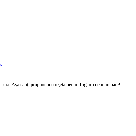
te
epara. Aşa că îţi propunem o reţetă pentru frigărui de inimioare!