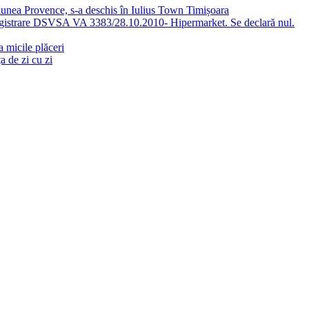
giunea Provence, s-a deschis în Iulius Town Timișoara
gistrare DSVSA VA 3383/28.10.2010- Hipermarket. Se declară nul.
a micile plăceri
a de zi cu zi