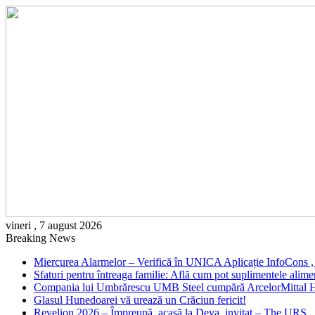
vineri , 7 august 2026
Breaking News
Miercurea Alarmelor – Verifică în UNICA Aplicație InfoCons , la
Sfaturi pentru întreaga familie: Află cum pot suplimentele alime
Compania lui Umbrărescu UMB Steel cumpără ArcelorMittal H
Glasul Hunedoarei vă urează un Crăciun fericit!
Revelion 2026 – Împreună, acasă la Deva, invitat – The URS