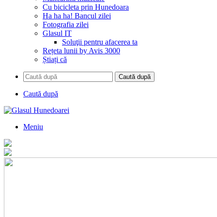
Cu bicicleta prin Hunedoara
Ha ha ha! Bancul zilei
Fotografia zilei
Glasul IT
Soluţii pentru afacerea ta
Rețeta lunii by Avis 3000
Știați că
Caută după
Caută după
Meniu