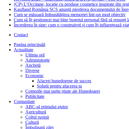
(CP) L’Occitane, locație cu produse cosmetice inspirate din re
Kaufland România SCS anunță pierderea documentului de înre
Cum se măsoară îmbunătățirea memoriei într-un mod obiectiv
Cum să îți gestionezi mai bine bugetul personal fără să renunți l
Încrederea în sine: cum o construiești și cum îți influențează viaț
Contact
Pagina principală
Actualitate
Ultima oră
Administrație
Anchetă
Diverse
Economic
Afaceri hunedorene de succes
Soluţii pentru afacerea ta
Comorile mai puțin știute ale Hunedoarei
Publicitate
Comunitate
ABC-ul primului ajutor
Agricultură
Colțul rușinii
Cultură
Îmbulinații zilei