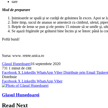
sare
Mod de preparare
Inimioarele se spală şi se curăţă de grăsimea în exces. Apoi se l
Între timp, sucul de ananas se amestecă cu cimbrul, uleiul, piper
Beţele de lemn se pun şi ele pentru 15 minute să se umfle şi, ulte
Se aşază frigăruile pe grătarul bine încins şi se întorc până la co
Poftă bună!
Sursa: www. retete.unica.ro
Glasul Hunedoarei
16 septembrie 2020
731
1 minut de citit
Facebook
X
LinkedIn
WhatsApp
Viber
Distribuie prin Email
Tipăreș
Distribuie
Facebook
X
LinkedIn
WhatsApp
Viber
Glasul Hunedoarei
Read Next