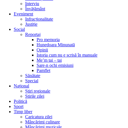
Interviu
Învățământ
Eveniment
Infracționalitate
Justiție
Social
Reportaj
Pro memoria
Hunedoara Minunată
Opinii
Istoria cum nu e scrisă în manuale
Me’m tai – tai
Sare-n ochi emisiuni
Pamflet
Sănătate
Special
Național
Știri regionale
Stirile zilei
Politică
Sport
Timp liber
Caricatura zilei
Mâncărimi culinare
Mâncărimi muzicale