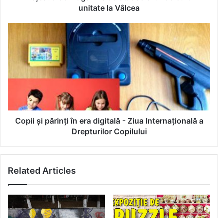
la
unitate la Vâlcea
Vâlcea
Copii
şi
părinţi
în
era
digitală
-
Ziua
Internaţională
a
Copii şi părinţi în era digitală - Ziua Internaţională a
Drepturilor
Drepturilor Copilului
Copilului
Related Articles