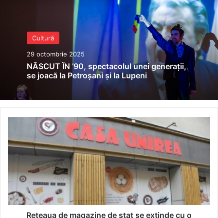
Cultură
29 octombrie 2025
NĂSCUT ÎN ’90, spectacolul unei generații,
se joacă la Petroșani și la Lupeni
Rețeaua
de
magazine
de
stat
se
extinde
cu
o
unitate
Rețeaua de magazine de stat se extinde cu o