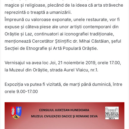
magice și religioase, plecând de la ideea că arta străveche
reprezintă o treaptă a um
anizării.
Împreună cu valoroase exponate, unele restaurate, vor fi
expuse și câteva piese ale unor artiști contemporani din
Orăștie și Laz, continuatori ai iconografiei tradiționale,
menționează Cercetător Științific dr. Mihai Căstăian, șeful
Secției de Etnografie și Artă Populară Orăștie.
Vernisajul va avea loc Joi, 21 noiembrie 2019, orele 17.00,
la Muzeul din Orăștie, strada Aurel Vlaicu, nr.1.
Expoziția va putea fi vizitată, de marți până duminică, între
orele 9.00-17.00