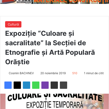
Cultură
Expoziție “Culoare și
sacralitate” la Secției de
Etnografie și Artă Populară
Orăștie
Cosmin BACHNEV
20 noiembrie 2019
510
1 minut de citit