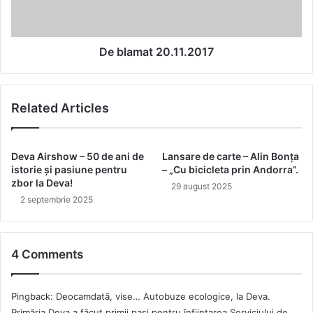
a
consuma
produsele
AVIS
De blamat 20.11.2017
3000”
Related Articles
Deva Airshow – 50 de ani de
Lansare de carte – Alin Bonţa
istorie și pasiune pentru
– „Cu bicicleta prin Andorra”.
zbor la Deva!
29 august 2025
2 septembrie 2025
4 Comments
Pingback:
Deocamdată, vise… Autobuze ecologice, la Deva.
Primăria Deva a făcut primii pași pentru înființarea Serviciului de