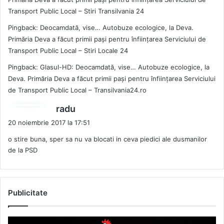
Transport Public Local – Stiri Transilvania 24
Pingback:
Deocamdată, vise… Autobuze ecologice, la Deva.
Primăria Deva a făcut primii pași pentru înființarea Serviciului de
Transport Public Local – Stiri Locale 24
Pingback:
Glasul-HD: Deocamdată, vise… Autobuze ecologice, la
Deva. Primăria Deva a făcut primii pași pentru înființarea Serviciului
de Transport Public Local – Transilvania24.ro
s
radu
p
20 noiembrie 2017 la 17:51
u
o stire buna, sper sa nu va blocati in ceva piedici ale dusmanilor
n
de la PSD
e
:
Publicitate