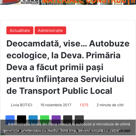
Actualitate
Administrație
Deocamdată, vise… Autobuze
ecologice, la Deva. Primăria
Deva a făcut primii pași
pentru înființarea Serviciului
de Transport Public Local
Livia BOTICI
16 noiembrie 2017
1.575
2 minute de citit
Administrația locală din Deva visează la autobuze și microbuze de ultimă
generație, prietenoase cu mediul. Între timp, devenii circulă cu „rable”