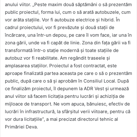
anului viitor. „Peste maxim două săptămâni o să prezentăm
public proiectul, forma lui, cum o să arată autobuzele, cum
vor arăta stațiile. Vor fi autobuze electrice și hibrid. În
cadrul proiectului, vor fi prevăzute și două stații de
încărcare, una într-un depou, pe care îl vom face, iar una în
zona gării, unde va fi capăt de linie. Zona din fața gării va fi
transformată într-o stație modernă și toate stațiile de
autobuz vor fi reabilitate. Am regândit traseele și
amplasarea stațiilor. Proiectul a fost contractat, este
aproape finalizată partea aceasta pe care o să o prezentăm
public, după care o să și aprobăm în Consiliul Local. După
ce finalizăm proiectul, îl depunem la ADR Vest și urmează
anul viitor să facem licitația pentru lucrări și achiziția de
mijloace de transport. Ne vom apuca, bănuiesc, efectiv de
lucrări în infrastructură, la sfârșitul verii viitoare, pentru că
vor dura licitațiile”, a mai precizat directorul tehnic al
Primăriei Deva.