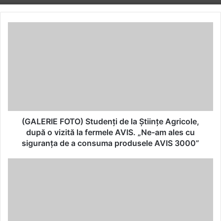
(GALERIE
FOTO)
Studenţi
de
la
Ştiinţe
Agricole,
după
o
vizită
(GALERIE FOTO) Studenţi de la Ştiinţe Agricole,
la
după o vizită la fermele AVIS. „Ne-am ales cu
fermele
siguranţa de a consuma produsele AVIS 3000”
AVIS.
„Ne-
De
am
blamat
ales
20.11.2017
cu
siguranţa
de