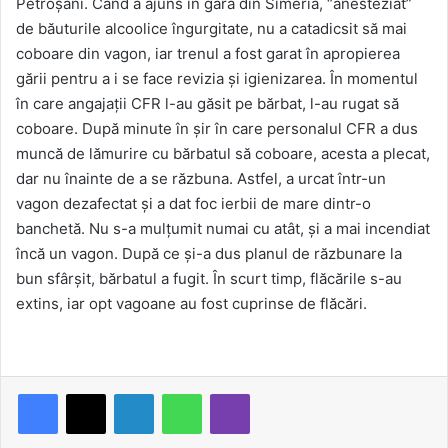
Petroşani. Când a ajuns în gara din Simeria, “anesteziat”
de băuturile alcoolice îngurgitate, nu a catadicsit să mai
coboare din vagon, iar trenul a fost garat în apropierea
gării pentru a i se face revizia şi igienizarea. În momentul
în care angajaţii CFR l-au găsit pe bărbat, l-au rugat să
coboare. După minute în şir în care personalul CFR a dus
muncă de lămurire cu bărbatul să coboare, acesta a plecat,
dar nu înainte de a se răzbuna. Astfel, a urcat într-un
vagon dezafectat şi a dat foc ierbii de mare dintr-o
banchetă. Nu s-a mulţumit numai cu atât, şi a mai incendiat
încă un vagon. După ce şi-a dus planul de răzbunare la
bun sfârşit, bărbatul a fugit. În scurt timp, flăcările s-au
extins, iar opt vagoane au fost cuprinse de flăcări.
LinkedIn
WhatsApp
Viber