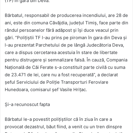
(TF) în gara din Deva.
Bărbatul, responsabil de producerea incendiului, are 28 de
ani, este din comuna Căvăjdia, judeţul Timiş, face parte din
rândul persoanelor fără adăpost şi îşi duce veacul prin
gări. “Poliţiştii TF l-au prins pe piroman în gara din Deva şi
l-au prezentat Parchetului de pe lângă Judecătoria Deva,
care a dispus cercetarea acestuia în stare de libertate
pentru distrugere şi semnalizare falsă. În cauză, Compania
Naţională de Căi Ferate s-a constituit parte civilă cu suma
de 23.471 de lei, care nu a fost recuperată”, a declarat
şeful Serviciului de Poliţie Transporturi Feroviare
Hunedoara, comisarul şef Vasile Hriţac.
Şi-a recunoscut fapta
Bărbatul le-a povestit poliţiştilor că în ziua în care a
provocat dezastrul, băut fiind, a venit cu un tren dinspre