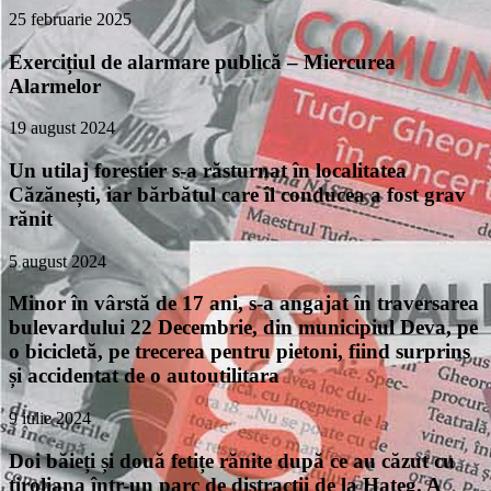
25 februarie 2025
Exercițiul de alarmare publică – Miercurea
Alarmelor
19 august 2024
Un utilaj forestier s-a răsturnat în localitatea
Căzănești, iar bărbătul care îl conducea a fost grav
rănit
5 august 2024
Minor în vârstă de 17 ani, s-a angajat în traversarea
bulevardului 22 Decembrie, din municipiul Deva, pe
o bicicletă, pe trecerea pentru pietoni, fiind surprins
și accidentat de o autoutilitara
9 iulie 2024
Doi băieți și două fetițe rănite după ce au căzut cu
tiroliana într-un parc de distracții de la Hațeg. A