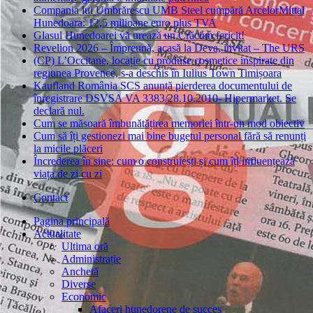
Compania lui Umbrărescu UMB Steel cumpără ArcelorMittal
Hunedoara: 12,5 milioane euro plus TVA
Glasul Hunedoarei vă urează un Crăciun fericit!
Revelion 2026 – Împreună, acasă la Deva, invitat – The URS
(CP) L’Occitane, locație cu produse cosmetice inspirate din
regiunea Provence, s-a deschis în Iulius Town Timișoara
Kaufland România SCS anunță pierderea documentului de
înregistrare DSVSA VA 3383/28.10.2010- Hipermarket. Se
declară nul.
Cum se măsoară îmbunătățirea memoriei într-un mod obiectiv
Cum să îți gestionezi mai bine bugetul personal fără să renunți
la micile plăceri
Încrederea în sine: cum o construiești și cum îți influențează
viața de zi cu zi
Contact
Pagina principală
Actualitate
Ultima oră
Administrație
Anchetă
Diverse
Economic
Afaceri hunedorene de succes