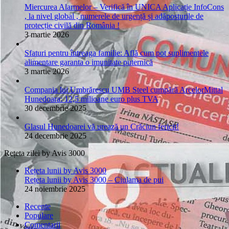
Miercurea Alarmelor – Verifică în UNICA Aplicație InfoCons
, la nivel global , numerele de urgență și adăposturile de
protecție civilă din România !
3 martie 2026
Sfaturi pentru întreaga familie: Află cum pot suplimentele
alimentare garanta o imunitate puternică
3 martie 2026
Compania lui Umbrărescu UMB Steel cumpără ArcelorMittal
Hunedoara: 12,5 milioane euro plus TVA
30 decembrie 2025
Glasul Hunedoarei vă urează un Crăciun fericit!
24 decembrie 2025
Rețeta zilei by Avis 3000
Rețeta lunii by Avis 3000
Rețeta lunii by Avis 3000 – Ciulama de pui
24 noiembrie 2025
Recente
Populare
Comentarii