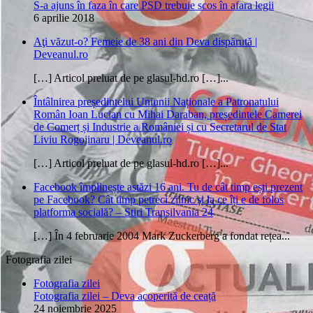
S-a ajuns în faza în care PSD trebuie scos în afara legii
6 aprilie 2018
Aţi văzut-o? Femeie de 38 ani din Deva dispărută |
Deveanul.ro
[…] Articol preluat de pe glasul-hd.ro […]...
Întâlnirea președintelui Uniunii Naționale a Patronatului
Român Ioan Lucian cu Mihai Daraban, președintele Camerei
de Comerț și Industrie a României și cu Secretarul de Stat
Liviu Rogojinaru | Deveanul.ro
[…] Articol preluat de pe glasul-hd.ro […]...
Facebook împlinește astăzi 16 ani. Tu de cât timp ești prezent
pe Facebook? Cât timp petreci zilnic și la ce îți e de folos
platforma socială? – Stiri Transilvania 24
[…] În 4 februarie 2004 Mark Zuckerberg a fondat rețea...
Fotografia zilei
Fotografia zilei
Fotografia zilei – Deva acoperită de ceață
24 noiembrie 2025