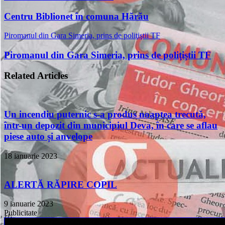
Centru Biblionet în comuna Hărău
Piromanul din Gara Simeria, prins de poliţiştii TF
Piromanul din Gara Simeria, prins de poliţiştii TF
Related Articles
Un incendiu puternic s-a produs noaptea trecută,
într-un depozit din municipiul Deva, în care se aflau
piese auto și anvelope
18 ianuarie 2023
ALERTĂ RĂPIRE COPIL
9 ianuarie 2023
Publicitate