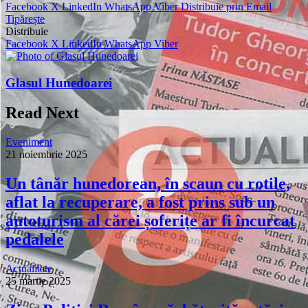
Facebook
X
LinkedIn
WhatsApp
Viber
Distribuie prin Email
Tipărește
Distribuie
Facebook
X
LinkedIn
WhatsApp
Viber
Glasul Hunedoarei
Read Next
Eveniment
21 noiembrie 2025
Un tânăr hunedorean, în scaun cu rotile,
aflat la recuperare, a fost prins sub un
autoturism al cărei șoferițe ar fi încurcat
pedalele
Actualitate
25 martie 2025