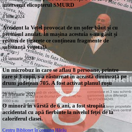
intervenit elicopterul SMURD
4 iulie 2024
Accident la Vețel provocat de un șofer băut și cu
permisul anulat. În mașina acestuia s-au găsit și
resturi de țigarete ce conțineau fragmente de
substanță vegetală
16 ianuarie 2024
Un microbuz în care se aflau 8 persoane, printre
care și 3 copii, s-a răsturnat în această dimineață pe
drum județean 705. A fost activat planul roșu
28 februarie 2023
O minoră în vârstă de 6 ani, a fost stropită
accidental cu apă fierbinte la nivelul feței de la
caloriferul clasei.
Centru Biblionet în comuna Hărău