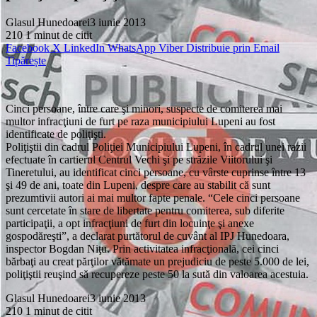
Glasul Hunedoarei
3 iunie 2013
210
1 minut de citit
Facebook
X
LinkedIn
WhatsApp
Viber
Distribuie prin Email
Tipărește
Cinci persoane, între care şi minori, suspecte de comiterea mai
multor infracţiuni de furt pe raza municipiului Lupeni au fost
identificate de poliţişti.
Poliţiştii din cadrul Poliţiei Municipiului Lupeni, în cadrul unei razii
efectuate în cartierul Centrul Vechi şi pe străzile Viitorului şi
Tineretului, au identificat cinci persoane, cu vârste cuprinse între 13
şi 49 de ani, toate din Lupeni, despre care au stabilit că sunt
prezumtivii autori ai mai multor fapte penale. “Cele cinci persoane
sunt cercetate în stare de libertate pentru comiterea, sub diferite
participaţii, a opt infracţiuni de furt din locuinţe şi anexe
gospodăreşti”, a declarat purtătorul de cuvânt al IPJ Hunedoara,
inspector Bogdan Niţu. Prin activitatea infracţională, cei cinci
bărbaţi au creat părţilor vătămate un prejudiciu de peste 5.000 de lei,
poliţiştii reuşind să recupereze peste 50 la sută din valoarea acestuia.
Glasul Hunedoarei
3 iunie 2013
210
1 minut de citit