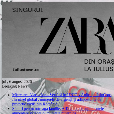
joi , 6 august 2026
Breaking News
Miercurea Alarmelor – Verifică în UNICA Aplicație InfoCons
, la nivel global , numerele de urgență și adăposturile de
protecție civilă din România !
Sfaturi pentru întreaga familie: Află cum pot suplimentele
alimentare garanta o imunitate puternică