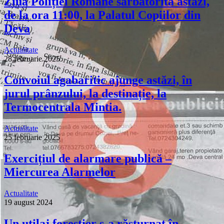
Ziua Poliției Române sărbătorită astăzi,
de la ora 11:00, la Palatul Copiilor din
Deva
Actualitate
28 februarie 2025
Convoiul agabaritic ajunge astăzi, în
jurul prânzului, la destinație, la
Termocentrala Mintia.
Actualitate
25 februarie 2025
Exercițiul de alarmare publică –
Miercurea Alarmelor
Actualitate
19 august 2024
Un utilaj forestier s-a răsturnat în