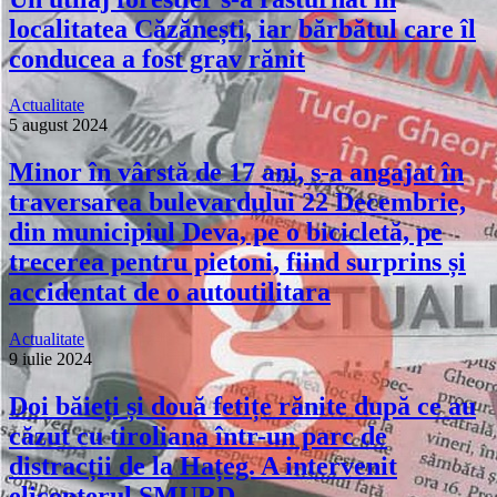
localitatea Căzănești, iar bărbătul care îl
conducea a fost grav rănit
Actualitate
5 august 2024
Minor în vârstă de 17 ani, s-a angajat în
traversarea bulevardului 22 Decembrie,
din municipiul Deva, pe o bicicletă, pe
trecerea pentru pietoni, fiind surprins și
accidentat de o autoutilitara
Actualitate
9 iulie 2024
Doi băieți și două fetițe rănite după ce au
căzut cu tiroliana într-un parc de
distracții de la Hațeg. A intervenit
elicopterul SMURD