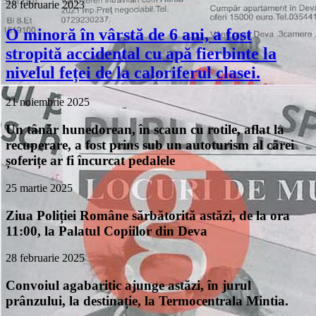
28 februarie 2023
O minoră în vârstă de 6 ani, a fost
stropită accidental cu apă fierbinte la
nivelul feței de la caloriferul clasei.
21 noiembrie 2025
Un tânăr hunedorean, în scaun cu rotile, aflat la
recuperare, a fost prins sub un autoturism al cărei
șoferițe ar fi încurcat pedalele
25 martie 2025
Ziua Poliției Române sărbătorită astăzi, de la ora
11:00, la Palatul Copiilor din Deva
28 februarie 2025
Convoiul agabaritic ajunge astăzi, în jurul
prânzului, la destinație, la Termocentrala Mintia.