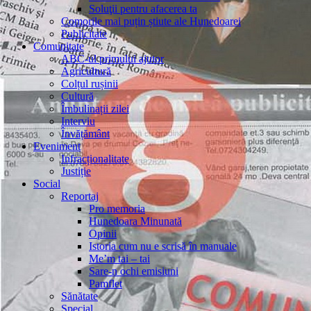
Soluţii pentru afacerea ta
Comorile mai puțin știute ale Hunedoarei
Publicitate
Comunitate
ABC-ul primului ajutor
Agricultură
Colțul rușinii
Cultură
Îmbulinații zilei
Interviu
Învățământ
Eveniment
Infracționalitate
Justiție
Social
Reportaj
Pro memoria
Hunedoara Minunată
Opinii
Istoria cum nu e scrisă în manuale
Me’m tai – tai
Sare-n ochi emisiuni
Pamflet
Sănătate
Special