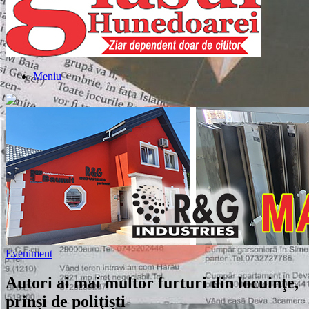
Meniu
Eveniment
Autori ai mai multor furturi din locuinţe,
prinşi de poliţişti