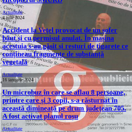
Actualitate
4 iulie 2024
Accident la Vețel provocat de un șofer
băut și cu permisul anulat. În mașina
acestuia s-au găsit și resturi de țigarete ce
conțineau fragmente de substanță
vegetală
Actualitate
16 ianuarie 2024
Un microbuz în care se aflau 8 persoane,
printre care și 3 copii, s-a răsturnat în
această dimineață pe drum județean 705.
A fost activat planul roșu
Actualitate