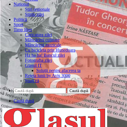
Național
Știri regionale
Stirile zilei
Politică
Sport
Timp liber
Caricatura zilei
Mâncărimi culinare
Mâncărimi muzicale
Cu bicicleta prin Hunedoara
Ha ha ha! Bancul zilei
Fotografia zilei
Glasul IT
Soluţii pentru afacerea ta
Rețeta lunii by Avis 3000
Știați că
Caută după
Caută după