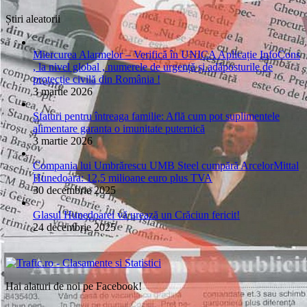
Știri aleatorii
Miercurea Alarmelor – Verifică în UNICA Aplicație InfoCons
, la nivel global , numerele de urgență și adăposturile de
protecție civilă din România !
3 martie 2026
Sfaturi pentru întreaga familie: Află cum pot suplimentele
alimentare garanta o imunitate puternică
3 martie 2026
Compania lui Umbrărescu UMB Steel cumpără ArcelorMittal
Hunedoara: 12,5 milioane euro plus TVA
30 decembrie 2025
Glasul Hunedoarei vă urează un Crăciun fericit!
24 decembrie 2025
Hai alaturi de noi pe Facebook!