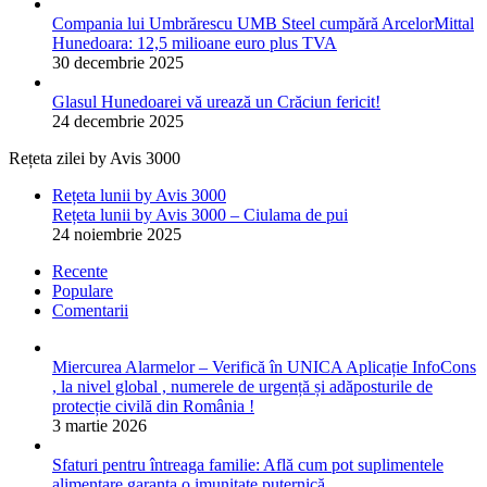
Compania lui Umbrărescu UMB Steel cumpără ArcelorMittal
Hunedoara: 12,5 milioane euro plus TVA
30 decembrie 2025
Glasul Hunedoarei vă urează un Crăciun fericit!
24 decembrie 2025
Rețeta zilei by Avis 3000
Rețeta lunii by Avis 3000
Rețeta lunii by Avis 3000 – Ciulama de pui
24 noiembrie 2025
Recente
Populare
Comentarii
Miercurea Alarmelor – Verifică în UNICA Aplicație InfoCons
, la nivel global , numerele de urgență și adăposturile de
protecție civilă din România !
3 martie 2026
Sfaturi pentru întreaga familie: Află cum pot suplimentele
alimentare garanta o imunitate puternică