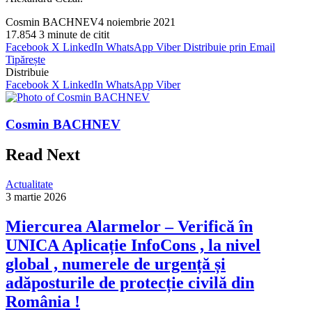
Cosmin BACHNEV
4 noiembrie 2021
17.854
3 minute de citit
Facebook
X
LinkedIn
WhatsApp
Viber
Distribuie prin Email
Tipărește
Distribuie
Facebook
X
LinkedIn
WhatsApp
Viber
Cosmin BACHNEV
Read Next
Actualitate
3 martie 2026
Miercurea Alarmelor – Verifică în
UNICA Aplicație InfoCons , la nivel
global , numerele de urgență și
adăposturile de protecție civilă din
România !