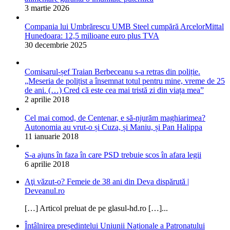
3 martie 2026
Compania lui Umbrărescu UMB Steel cumpără ArcelorMittal
Hunedoara: 12,5 milioane euro plus TVA
30 decembrie 2025
Comisarul-șef Traian Berbeceanu s-a retras din poliție.
„Meseria de polițist a însemnat totul pentru mine, vreme de 25
de ani. (…) Cred că este cea mai tristă zi din viața mea”
2 aprilie 2018
Cel mai comod, de Centenar, e să-njurăm maghiarimea?
Autonomia au vrut-o și Cuza, și Maniu, și Pan Halippa
11 ianuarie 2018
S-a ajuns în faza în care PSD trebuie scos în afara legii
6 aprilie 2018
Aţi văzut-o? Femeie de 38 ani din Deva dispărută |
Deveanul.ro
[…] Articol preluat de pe glasul-hd.ro […]...
Întâlnirea președintelui Uniunii Naționale a Patronatului