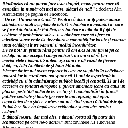
Bineînțeles că nu putem face asta singuri, motiv pentru care vă
așteptăm, in număr cât mai mare, alături de noi!”
a declarat Alin
Amititeloaie pe pagina de Facebook.
“De ce “Hunedoara Unită”? Pentru că doar uniți putem aduce
schimbarea mult așteptată de toți. O schimbare a modului în care
se face Administrație Publică, o schimbare a atitudinii față de
cetățean și problemele sale… o schimbare care să ofere cu
adevărat șanse reale de dezvoltare a comunităților locale și crearea
unui echilibru între oameni și mediul înconjurător.
De ce noi? În primul rând pentru că am ales să nu fim la fel ca
ceilalți, nu am acceptat compromisuri, nu am vrut să fim
marionetele nimănui. Suntem așa cum ne-ați văzut de fiecare
dată, eu,
Alin Amititeloaie
și
Ioan Mir
a
uta
.
Fiecare dintre noi avem experiența care ne va ghida în activitatea
noastră iar în cazul meu pot spune că 11 ani de experiență în
activități cu și în administrația publică locală și centrală, 11 ani de
accesare de fonduri europene și guvernamentale (care au adus un
plus de peste 500 miliarde lei vechi) și 4 nominalizări în funcții
publice centrale și locale (pe care le-am refuzat), îmi oferă
capacitatea de a știi ce vorbesc atunci când spun că Administrația
Publică se face cu implicarea cetățenilor și mai ales pentru
cetățeni.
E timpul nostru, dar mai ales, e timpul vostru să fiți parte din
schimbarea pe care ne-o dorim.”
sunt cuvintele lui
Tutoveanu
Alexandru Cezar.