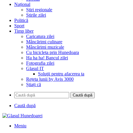
Național
Știri regionale
Stirile zilei
Politică
Sport
Timp liber
Caricatura zilei
Mâncărimi culinare
Mâncărimi muzicale
Cu bicicleta prin Hunedoara
Ha ha ha! Bancul zilei
Fotografia zilei
Glasul IT
Soluţii pentru afacerea ta
Rețeta lunii by Avis 3000
Știați că
Caută după
Caută după
Meniu