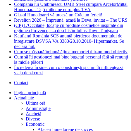
Compania lui Umbrărescu UMB Steel cumpără ArcelorMittal
Hunedoara: 12,5 milioane euro plus TVA
Glasul Hunedoarei vă urează un Crăciun fericit!
Revelion 2026 – Împreună, acasă la Deva, invitat – The URS
(CP) L’Occitane, locație cu produse cosmetice inspirate din
regiunea Provence, s-a deschis în Iulius Town Timișoara
Kaufland România SCS anunță pierderea documentului de
înregistrare DSVSA VA 3383/28.10.2010- Hipermarket. Se
declară nul.
Cum se măsoară îmbunătățirea memoriei într-un mod obiectiv
Cum să îți gestionezi mai bine bugetul personal fără să renunți
la micile plăceri
Încrederea în sine: cum o construiești și cum îți influențează
viața de zi cu zi
Contact
Pagina principală
Actualitate
Ultima oră
Administrație
Anchetă
Diverse
Economic
Afaceri hunedorene de succes