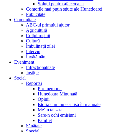
Soluţii pentru afacerea ta
Comorile mai puțin știute ale Hunedoarei
Publicitate
Comunitate
ABC-ul primului ajutor
Agricultură
Colțul rușinii
Cultură
Îmbulinații zilei
Interviu
Învățământ
Eveniment
Infracționalitate
Justiție
Social
Reportaj
Pro memoria
Hunedoara Minunată
Opinii
Istoria cum nu e scrisă în manuale
Me’m tai – tai
Sare-n ochi emisiuni
Pamflet
Sănătate
Special