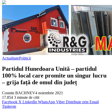
Actualitate
Politică
Partidul Hunedoara Unită – partidul
100% local care promite un singur lucru
– grija față de omul din județ
Cosmin BACHNEV
4 noiembrie 2021
17.854
3 minute de citit
Facebook
X
LinkedIn
WhatsApp
Viber
Distribuie prin Email
Tipărește