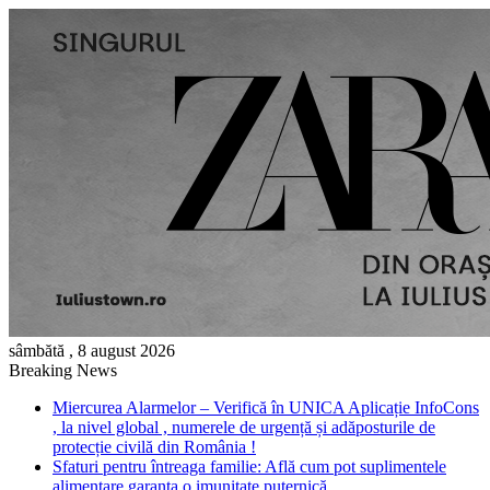
sâmbătă , 8 august 2026
Breaking News
Miercurea Alarmelor – Verifică în UNICA Aplicație InfoCons
, la nivel global , numerele de urgență și adăposturile de
protecție civilă din România !
Sfaturi pentru întreaga familie: Află cum pot suplimentele
alimentare garanta o imunitate puternică