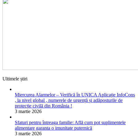
Ultimele știri
Miercurea Alarmelor – Verifică în UNICA Aplicație InfoCons
, la nivel global , numerele de urgență și adăposturile de
protecție civilă din România !
3 martie 2026
Sfaturi pentru întreaga familie: Află cum pot suplimentele
alimentare garanta o imunitate puternică
3 martie 2026