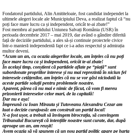
Fondatorul partidului, Alin Amititeloaie, fost candidat independet la
ultimele alegeri locale ale Municipiului Deva, a realizat faptul că “nu
poți face mare lucru ca și independent, oricât te-ai zbate!”
Fost membru al partidului Uniunea Salvați România (USR) în
perioada decembrie 2017 – mai 2019, dar având o gândire diferită
față de deciziile partidului, a ales să-și continuie proiectele civice
într-o manieră independentă fapt ce i-a adus respectul și admirația
multor deveni.
“Acum un an, cu ocazia alegerilor locale, am înțeles că nu poți
face mare lucru ca și independent, oricât te-ai zbate!
În același timp, conștient că partidele aflate pe “piață” sunt
subordonate propriilor interese și nu mai reprezintă în niciun fel
interesele cetățenilor, am înțeles că nu se vor găsi niciodată la
aceste partide soluții pentru problemele noastre.
Aparent, părea că nu mai e nimic de făcut, că vom fi mereu
prizonierii intereselor celor mari, de la capitală!
Dar nu e așa!
Împreună cu
Ioan Mirauta
și
Tutoveanu Alexandru Cezar
am
luat o decizie curajoasă: am construit un partid local!
N-a fost ușor, a trebuit să învingem birocrația, să convingem
Tribunalul București că intențiile noastre sunt curate, dar, după
aproape un an, am reușit!
Avem ocazia să vă spunem că un nou partid politic apare pe harta