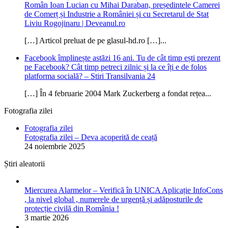
Român Ioan Lucian cu Mihai Daraban, președintele Camerei
de Comerț și Industrie a României și cu Secretarul de Stat
Liviu Rogojinaru | Deveanul.ro
[…] Articol preluat de pe glasul-hd.ro […]...
Facebook împlinește astăzi 16 ani. Tu de cât timp ești prezent
pe Facebook? Cât timp petreci zilnic și la ce îți e de folos
platforma socială? – Stiri Transilvania 24
[…] În 4 februarie 2004 Mark Zuckerberg a fondat rețea...
Fotografia zilei
Fotografia zilei
Fotografia zilei – Deva acoperită de ceață
24 noiembrie 2025
Știri aleatorii
Miercurea Alarmelor – Verifică în UNICA Aplicație InfoCons
, la nivel global , numerele de urgență și adăposturile de
protecție civilă din România !
3 martie 2026