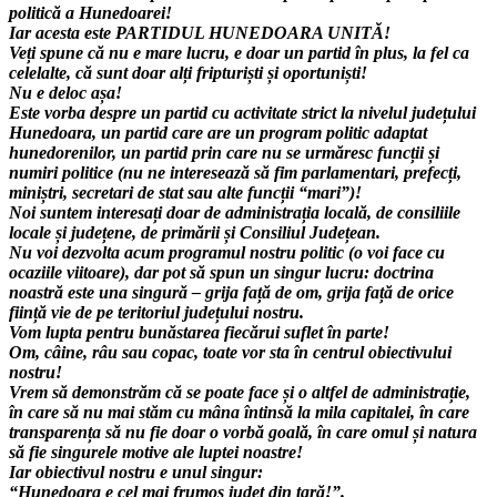
politică a Hunedoarei!
Iar acesta este PARTIDUL HUNEDOARA UNITĂ!
Veți spune că nu e mare lucru, e doar un partid în plus, la fel ca
celelalte, că sunt doar alți fripturiști și oportuniști!
Nu e deloc așa!
Este vorba despre un partid cu activitate strict la nivelul județului
Hunedoara, un partid care are un program politic adaptat
hunedorenilor, un partid prin care nu se urmăresc funcții și
numiri politice (nu ne interesează să fim parlamentari, prefecți,
miniștri, secretari de stat sau alte funcții “mari”)!
Noi suntem interesați doar de administrația locală, de consiliile
locale și județene, de primării și Consiliul Județean.
Nu voi dezvolta acum programul nostru politic (o voi face cu
ocaziile viitoare), dar pot să spun un singur lucru: doctrina
noastră este una singură – grija față de om, grija față de orice
ființă vie de pe teritoriul județului nostru.
Vom lupta pentru bunăstarea fiecărui suflet în parte!
Om, câine, râu sau copac, toate vor sta în centrul obiectivului
nostru!
Vrem să demonstrăm că se poate face și o altfel de administrație,
în care să nu mai stăm cu mâna întinsă la mila capitalei, în care
transparența să nu fie doar o vorbă goală, în care omul și natura
să fie singurele motive ale luptei noastre!
Iar obiectivul nostru e unul singur:
“Hunedoara e cel mai frumos județ din țară!”.