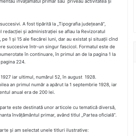
mentau învățămâtul primar sau priveau activitatea și
succesivi. A fost tipărită la „Tipografia județeană”,
 redacției și administrației se aflau la Revizoratul
1 și 15 ale fiecărei luni, dar au existat și situații cînd
re succesive într-un singur fascicol. Formatul este de
umerotate în continuare, în primul an de la pagina 1 la
a pagina 224.
 1927 iar ultimul, numărul 52, în august 1928.
ilea an primul număr a apărut la 1 septembrie 1928, iar
ntul anual era de 200 lei.
 parte este destinată unor articole cu tematică diversă,
anta învățământul primar, având titlul „Partea oficială”.
te și am selectat unele titluri ilustrative: