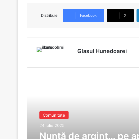
Facebook
X
Distribuie
Glasul Hunedoarei
Read Next
Comunitate
24 iulie 2025
Nuntă de argint… pe a