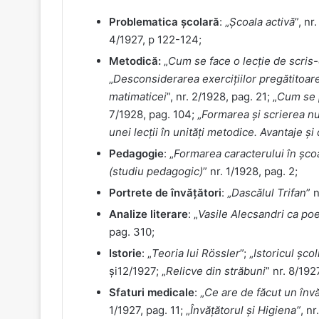
Problematica școlară
: „
Școala activă
”, nr
4/1927, p 122-124;
Metodică:
„
Cum se face o lecție de scris-
„
Desconsiderarea exercițiilor pregătitoare
matimaticei
”, nr. 2/1928, pag. 21; „
Cum se p
7/1928, pag. 104; „
Formarea și scrierea n
unei lecții în unități metodice. Avantaje ș
Pedagogie
: „
Formarea caracterului în șco
(studiu pedagogic)
” nr. 1/1928, pag. 2;
Portrete de învățători
: „
Dascălul Trifan
” 
Analize literare
: „
Vasile Alecsandri ca poe
pag. 310;
Istorie
: „
Teoria lui Rössler
”; „
Istoricul școl
și12/1927; „
Relicve din străbuni
” nr. 8/192
Sfaturi medicale
: „
Ce are de făcut un învă
1/1927, pag. 11; „
Învățătorul și Higiena”
, nr