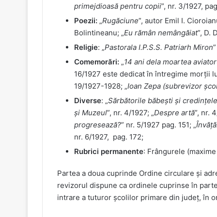
primejdioasă pentru copii
”, nr. 3/1927, pag
Poezii:
„
Rugăciune
”, autor Emil I. Cioroian
Bolintineanu; „
Eu rămân nemângăiat
”, D. 
Religie
: „
Pastorala I.P.S.S. Patriarh Miron
”
Comemorări:
„
14 ani dela moartea aviator
16/1927 este dedicat în întregime morții lui
19/1927-1928; „
Ioan Zepa (subrevizor școl
Diverse
: „
Sărbătorile băbești și credințel
și Muzeul
”, nr. 4/1927; „
Despre artă
”, nr. 
progresează?
” nr. 5/1927 pag. 151; „
Învăț
nr. 6/1927, pag. 172;
Rubrici permanente
: Frângurele (maxime ș
Partea a doua cuprinde Ordine circulare și adre
revizorul dispune ca ordinele cuprinse în partea
intrare a tuturor școlilor primare din județ, în o