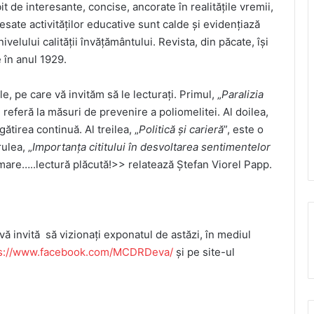
t de interesante, concise, ancorate în realitățile vremii,
esate activităților educative sunt calde și evidențiază
ivelului calității învățământului. Revista, din păcate, își
e în anul 1929.
, pe care vă invităm să le lecturați. Primul, „
Paralizia
e referă la măsuri de prevenire a poliomelitei. Al doilea,
ătirea continuă. Al treilea, „
Politică și carieră
”, este o
ulea, „
Importanța cititului în desvoltarea sentimentelor
rmare…..lectură plăcută!>> relatează Ștefan Viorel Papp.
ă invită să vizionați exponatul de astăzi, în mediul
ps://www.facebook.com/MCDRDeva/
și pe site-ul