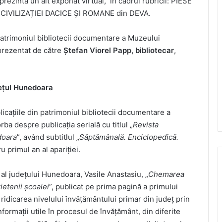
rezintă un alt exponat virtual, în cadrul rubricii: PIESE
IVILIZAȚIEI DACICE ȘI ROMANE din DEVA.
 patrimoniul bibliotecii documentare a Muzeului
 prezentat de către
Ștefan Viorel Papp, bibliotecar
,
dețul Hunedoara
ațiile din patrimoniul bibliotecii documentare a
ba despre publicația serială cu titlul „
Revista
doara
”, având subtitlul „
Săptămânală. Enciclopedică.
u primul an al apariției.
 al județului Hunedoara, Vasile Anastasiu, „
Chemarea
ietenii școalei
”, publicat pe prima pagină a primului
ridicarea nivelului învățământului primar din județ prin
nformații utile în procesul de învățământ, din diferite