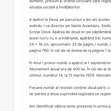
domenii, precum și ordine circulare care regle
situația socială a învățătorilor.
A apărut la Deva, pe parcursul a doi ani școlari 
avându-l ca director pe Vasile Anastasiu. Sediul
Școlar Deva. Apărea de două ori pe săptămână, pe 
acest lucru nu s-a întâmplat, apărând trei nume
24 x 16 cm, aproximativ 32 de pagini / număr, n
pagina 760, în cel de-al doilea de la pagina 1 l
În Anul I primul număr a apărut la 1 septembrie
Abonament anual era de 400 lei. În cel de-al do
ultimul, numărul 14, la 15 martie 1929. Aboname
Fiecare număr al revistei conține două părți: o
iar partea a doua cuprindea legislația ce reglem
Am identificat câteva teme prezente în prima par