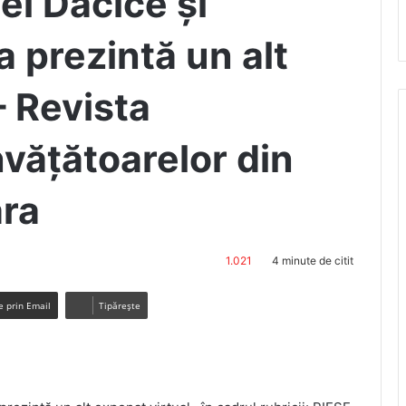
ei Dacice și
 prezintă un alt
– Revista
învățătoarelor din
ra
1.021
4 minute de citit
e prin Email
Tipărește