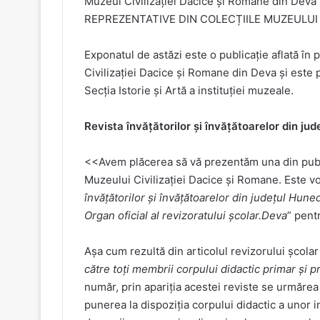
Muzeul Civilizației Dacice și Romane din Deva p
REPREZENTATIVE DIN COLECȚIILE MUZEULUI C
Exponatul de astăzi este o publicație aflată în
Civilizației Dacice și Romane din Deva și este
Secția Istorie și Artă a instituției muzeale.
Revista învățătorilor și învățătoarelor din ju
<<Avem plăcerea să vă prezentăm una din public
Muzeului Civilizației Dacice și Romane. Este vor
învățătorilor și învățătoarelor din județul Hune
Organ oficial al revizoratului școlar.Deva
” pentr
Așa cum rezultă din articolul revizorului școlar
către toți membrii corpului didactic primar și pr
număr, prin apariția acestei reviste se urmărea 
punerea la dispoziția corpului didactic a unor i