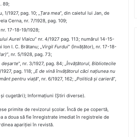
. 89;
u, 1/1927, pag. 10; „
Țara mea
”, din caietul lui Jan, de
Dela Cerna, nr. 7/1928, pag. 109;
 nr. 17-18-19/1928;
ului Aurel Vlaicu
” nr. 4/1927 pag. 113; numărul 14-15-
 Ion I. C. Brătanu; „
Virgil Furdui
” (învățător), nr. 17-18-
ar)”
, nr. 5/1928, pag. 73;
e deșarte
”, nr. 3/1927, pag. 84; „
Învățătorul, Bibliotecile
4/1927, pag. 118; „
E de vină învățătorul căci națiunea nu
ământ pentru viață
”, nr. 6/1927, 162; „
Politică și carieră
”,
i cugetări); Informațiuni (Știri diverse).
se primite de revizorul școlar. Încă de pe copertă,
 a doua să fie înregistrate imediat în registrele de
rdinea apariției în revistă.