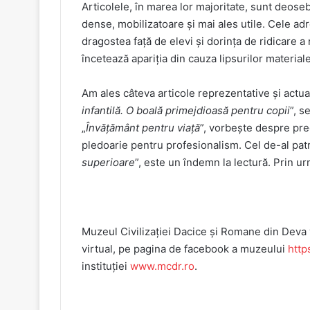
Articolele, în marea lor majoritate, sunt deosebi
dense, mobilizatoare și mai ales utile. Cele adr
dragostea față de elevi și dorința de ridicare a n
încetează apariția din cauza lipsurilor material
Am ales câteva articole reprezentative și actuale
infantilă. O boală primejdioasă pentru copii
”, s
„
Învățământ pentru viață
”, vorbește despre preg
pledoarie pentru profesionalism. Cel de-al patr
superioare
”, este un îndemn la lectură. Prin u
Muzeul Civilizaţiei Dacice şi Romane din Deva v
virtual, pe pagina de facebook a muzeului
htt
instituției
www.mcdr.ro
.