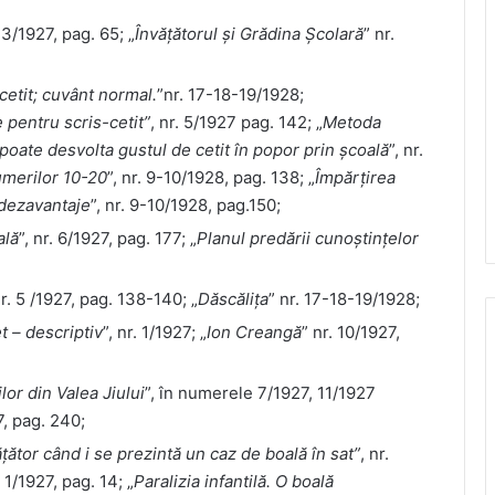
. 3/1927, pag. 65; „
Învățătorul și Grădina Școlară
” nr.
cetit; cuvânt normal.
”nr. 17-18-19/1928;
 pentru scris-cetit”
, nr. 5/1927 pag. 142; „
Metoda
oate desvolta gustul de cetit în popor prin școală
”, nr.
umerilor 10-20
”, nr. 9-10/1928, pag. 138; „
Împărțirea
i dezavantaje
”, nr. 9-10/1928, pag.150;
ală
”, nr. 6/1927, pag. 177; „
Planul predării cunoștințelor
nr. 5 /1927, pag. 138-140; „
Dăscălița
” nr. 17-18-19/1928;
t – descriptiv
”, nr. 1/1927; „
Ion Creangă
” nr. 10/1927,
ilor din Valea Jiului
”, în numerele 7/1927, 11/1927
7, pag. 240;
țător când i se prezintă un caz de boală în sat”
, nr.
. 1/1927, pag. 14; „
Paralizia infantilă. O boală