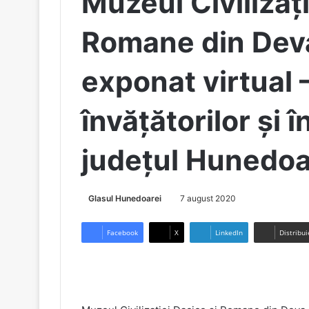
Muzeul Civilizați
Romane din Deva
exponat virtual 
învățătorilor și 
județul Hunedoa
Glasul Hunedoarei
7 august 2020
Facebook
X
LinkedIn
Distribui