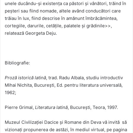
unele ducându-și existența ca păstori și vânători, trăind în
peșteri sau fiind nomade, altele având conducători care
trăiau în lux, fiind descrise în amănunt îmbrăcămintea,
cortegiile, darurile, cetățile, palatele și grădinile>>,
relatează Georgeta Deju.
Bibliografie:
Proză istorică latină
, trad. Radu Albala, studiu introductiv
Mihai Nichita, București, Ed. pentru literatura universală,
1962;
Pierre Grimal,
Literatura latină
, București, Teora, 1997.
Muzeul Civilizaţiei Dacice şi Romane din Deva vă invită să
vizionați propunerea de astăzi, în mediul virtual, pe pagina