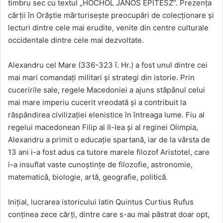
timbru sec cu textul „HOCHOL JÁNOS ÉPITÉSZ”. Prezența
cărții în Orăștie mărturisește preocupări de colecționare și
lecturi dintre cele mai erudite, venite din centre culturale
occidentale dintre cele mai dezvoltate.
Alexandru cel Mare (336-323 î. Hr.) a fost unul dintre cei
mai mari comandați militari și strategi din istorie. Prin
cuceririle sale, regele Macedoniei a ajuns stăpânul celui
mai mare imperiu cucerit vreodată și a contribuit la
răspândirea civilizației elenistice în întreaga lume. Fiu al
regelui macedonean Filip al II-lea și al reginei Olimpia,
Alexandru a primit o educație spartană, iar de la vârsta de
13 ani i-a fost adus ca tutore marele filozof Aristotel, care
i-a insuflat vaste cunoștințe de filozofie, astronomie,
matematică, biologie, artă, geografie, politică.
Inițial, lucrarea istoricului latin Quintus Curtius Rufus
conținea zece cărți, dintre care s-au mai păstrat doar opt,