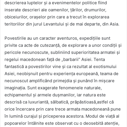
descrierea luptelor și a evenimentelor politice fiind
inserate descrieri ale oamenilor, țărilor, drumurilor,
obiceiurilor, orașelor prin care a trecut în explorarea
teritoriilor din jurul Levantului și de mai departe, din Asia.
Povestirile au un caracter aventuros, expedițiile sunt
privite ca acte de cutezanță, de explorare a unor condiții și
pericole necunoscute, subliniind superioritatea armatei și
regelui macedonean față de „barbarii” Asiei. Tenta
fantastică a povestirilor vine și ca rezultat al exotismului
Asiei, neobișnuit pentru experiența europeană, teama de
necunoscut amplificând primejdia și punând în mișcare
imaginația. Sunt exagerate fenomenele naturale,
echipamentul și armele dușmanilor, iar natura este
descrisă ca luxuriantă, sălbatică, prăpăstioasă,astfel că
orice încercare prin care trece armata macedoneană pune
în lumină curajul și priceperea acestora. Modul de viață al
popoarelor întâlnite este observat cu o deosebită atenție,