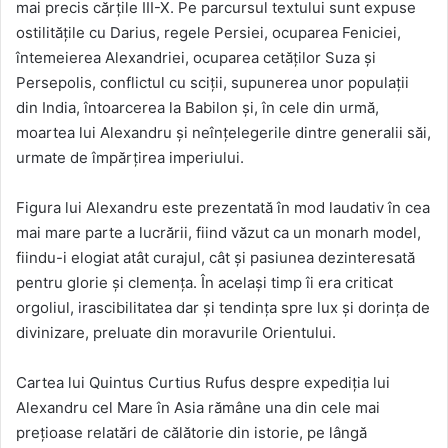
mai precis cărțile III-X. Pe parcursul textului sunt expuse
ostilitățile cu Darius, regele Persiei, ocuparea Feniciei,
întemeierea Alexandriei, ocuparea cetăților Suza și
Persepolis, conflictul cu sciții, supunerea unor populații
din India, întoarcerea la Babilon și, în cele din urmă,
moartea lui Alexandru și neînțelegerile dintre generalii săi,
urmate de împărțirea imperiului.
Figura lui Alexandru este prezentată în mod laudativ în cea
mai mare parte a lucrării, fiind văzut ca un monarh model,
fiindu-i elogiat atât curajul, cât și pasiunea dezinteresată
pentru glorie și clemența. În același timp îi era criticat
orgoliul, irascibilitatea dar și tendința spre lux și dorința de
divinizare, preluate din moravurile Orientului.
Cartea lui Quintus Curtius Rufus despre expediția lui
Alexandru cel Mare în Asia rămâne una din cele mai
prețioase relatări de călătorie din istorie, pe lângă