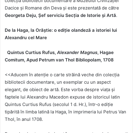
colecția bibliotecii documentare a Muzeului Civilizației
Dacice și Romane din Deva și este prezentată de către
Georgeta Deju, Șef serviciu
Secția de Istorie și Artă
.
De la Haga, la Orăștie: o ediție olandeză a istoriei lui
Alexandru cel Mare
Quintus Curtius Rufus,
Alexander Magnus
, Hagae
Comitum, Apud Petrum van Thol Bibliopolam, 1708
<<Aducem în atenție o carte străină veche din colecția
bibliotecii documentare, un exemplar cu un aspect
elegant, de obiect de artă. Este vorba despre viața și
faptele lui Alexandru Macedon expuse de istoricul latin
Quintus Curtius Rufus (secolul 1 d. Hr.), într-o ediție
tipărită în limba latină la Haga, în imprimeria lui Petrus Van
Thol, în anul 1708.