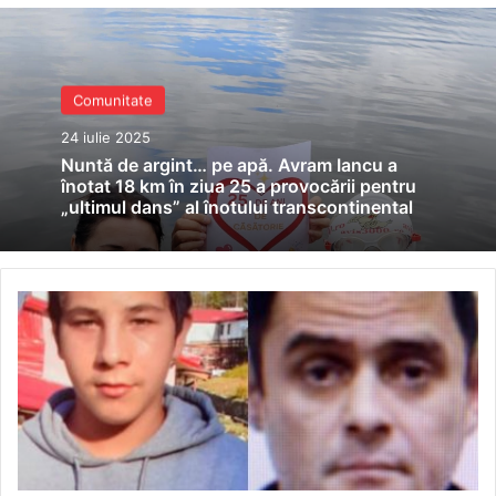
Comunitate
24 iulie 2025
Nuntă de argint… pe apă. Avram Iancu a
înotat 18 km în ziua 25 a provocării pentru
„ultimul dans” al înotului transcontinental
I-
aţi
văzut?