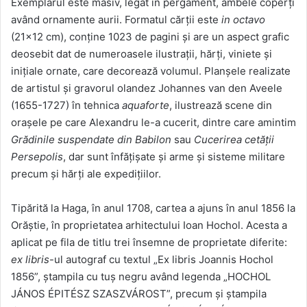
Exemplarul este masiv, legat în pergament, ambele coperți
având ornamente aurii. Formatul cărții este
in octavo
(21×12 cm), conține 1023 de pagini și are un aspect grafic
deosebit dat de numeroasele ilustrații, hărți, viniete și
inițiale ornate, care decorează volumul. Planşele realizate
de artistul şi gravorul olandez Johannes van den Aveele
(1655-1727) în tehnica
aquaforte
, ilustrează scene din
orașele pe care Alexandru le-a cucerit, dintre care amintim
Grădinile suspendate din Babilon
sau
Cucerirea cetății
Persepolis
, dar sunt înfățișate și arme și sisteme militare
precum și hărți ale expedițiilor.
Tipărită la Haga, în anul 1708, cartea a ajuns în anul 1856 la
Orăștie, în proprietatea arhitectului Ioan Hochol. Acesta a
aplicat pe fila de titlu trei însemne de proprietate diferite:
ex libris
-ul autograf cu textul „Ex libris Joannis Hochol
1856”, ștampila cu tuș negru având legenda „HOCHOL
JÁNOS ÉPITÉSZ SZASZVÁROST”, precum și ștampila