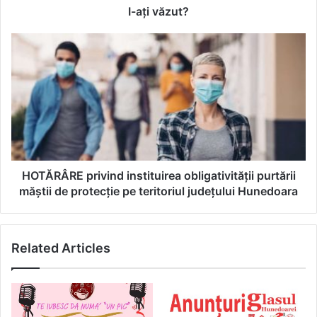
I-aţi văzut?
HOTĂRÂRE
privind
instituirea
obligativităţii
purtării
măştii
de
protecţie
pe
teritoriul
HOTĂRÂRE privind instituirea obligativităţii purtării
judeţului
măştii de protecţie pe teritoriul judeţului Hunedoara
Hunedoara
Related Articles