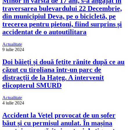
Minor în vârstă de 17 ani, s-a angajat în
traversarea bulevardului 22 Decembrie,
din municipiul Deva, pe o bicicletă, pe
trecerea pentru pietoni, fiind surprins și
accidentat de o autoutilitara
Actualitate
9 iulie 2024
Doi băieți și două fetițe rănite după ce au
căzut cu tiroliana într-un parc de
distracții de la Hațeg. A intervenit
elicopterul SMURD
Actualitate
4 iulie 2024
Accident la Vețel provocat de un șofer
băut și cu permisul anulat. În mașina