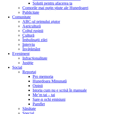
Soluţii pentru afacerea ta
Comorile mai puțin știute ale Hunedoarei
Publicitate
Comunitate
ABC-ul primului ajutor
Agricultură
Colțul rușinii
Cultură
Îmbulinații zilei
Interviu
Învățământ
Eveniment
Infracționalitate
Justiție
Social
Reportaj
Pro memoria
Hunedoara Minunată
Opinii
Istoria cum nu e scrisă în manuale
Me’m tai – tai
Sare-n ochi emisiuni
Pamflet
Sănătate
Special