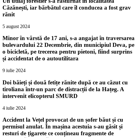
Un utilaj forestier s-a răsturnat în localitatea
Căzănești, iar bărbătul care îl conducea a fost grav
rănit
5 august 2024
Minor în vârstă de 17 ani, s-a angajat în traversarea
bulevardului 22 Decembrie, din municipiul Deva, pe
o bicicletă, pe trecerea pentru pietoni, fiind surprins
și accidentat de o autoutilitara
9 iulie 2024
Doi băieți și două fetițe rănite după ce au căzut cu
tiroliana într-un parc de distracții de la Hațeg. A
intervenit elicopterul SMURD
4 iulie 2024
Accident la Vețel provocat de un șofer băut și cu
permisul anulat. În mașina acestuia s-au găsit și
resturi de țigarete ce conțineau fragmente de