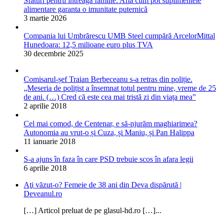
Sfaturi pentru întreaga familie: Află cum pot suplimentele
alimentare garanta o imunitate puternică
3 martie 2026
Compania lui Umbrărescu UMB Steel cumpără ArcelorMittal
Hunedoara: 12,5 milioane euro plus TVA
30 decembrie 2025
Comisarul-șef Traian Berbeceanu s-a retras din poliție.
„Meseria de polițist a însemnat totul pentru mine, vreme de 25
de ani. (…) Cred că este cea mai tristă zi din viața mea”
2 aprilie 2018
Cel mai comod, de Centenar, e să-njurăm maghiarimea?
Autonomia au vrut-o și Cuza, și Maniu, și Pan Halippa
11 ianuarie 2018
S-a ajuns în faza în care PSD trebuie scos în afara legii
6 aprilie 2018
Aţi văzut-o? Femeie de 38 ani din Deva dispărută |
Deveanul.ro
[…] Articol preluat de pe glasul-hd.ro […]...