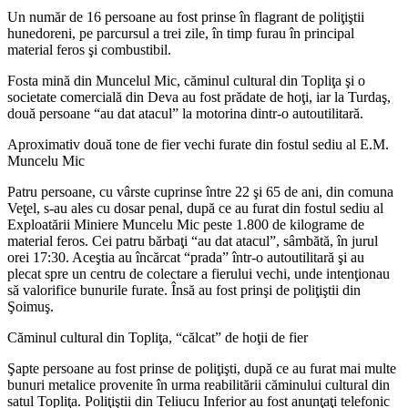
Un număr de 16 persoane au fost prinse în flagrant de poliţiştii
hunedoreni, pe parcursul a trei zile, în timp furau în principal
material feros şi combustibil.
Fosta mină din Muncelul Mic, căminul cultural din Topliţa şi o
societate comercială din Deva au fost prădate de hoţi, iar la Turdaş,
două persoane “au dat atacul” la motorina dintr-o autoutilitară.
Aproximativ două tone de fier vechi furate din fostul sediu al E.M.
Muncelu Mic
Patru persoane, cu vârste cuprinse între 22 şi 65 de ani, din comuna
Veţel, s-au ales cu dosar penal, după ce au furat din fostul sediu al
Exploatării Miniere Muncelu Mic peste 1.800 de kilograme de
material feros. Cei patru bărbaţi “au dat atacul”, sâmbătă, în jurul
orei 17:30. Aceştia au încărcat “prada” într-o autoutilitară şi au
plecat spre un centru de colectare a fierului vechi, unde intenţionau
să valorifice bunurile furate. Însă au fost prinşi de poliţiştii din
Şoimuş.
Căminul cultural din Topliţa, “călcat” de hoţii de fier
Şapte persoane au fost prinse de poliţişti, după ce au furat mai multe
bunuri metalice provenite în urma reabilitării căminului cultural din
satul Topliţa. Poliţiştii din Teliucu Inferior au fost anunţaţi telefonic