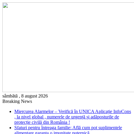
sâmbătă , 8 august 2026
Breaking News
Miercurea Alarmelor – Verifică în UNICA Aplicație InfoCons
, la nivel global , numerele de urgență și adăposturile de
protecție civilă din România !
Sfaturi pentru întreaga familie: Află cum pot suplimentele
alimentare garanta o imunitate puternică