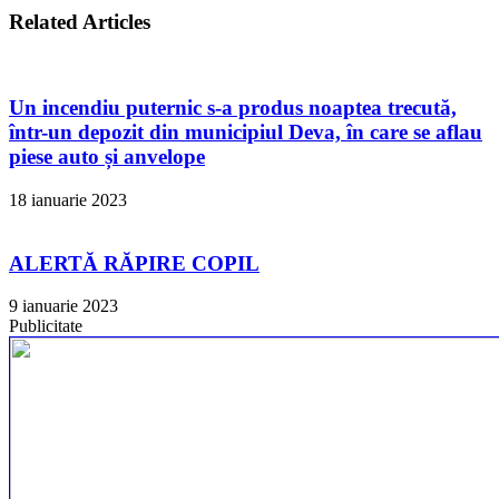
Related Articles
Un incendiu puternic s-a produs noaptea trecută,
într-un depozit din municipiul Deva, în care se aflau
piese auto și anvelope
18 ianuarie 2023
ALERTĂ RĂPIRE COPIL
9 ianuarie 2023
Publicitate