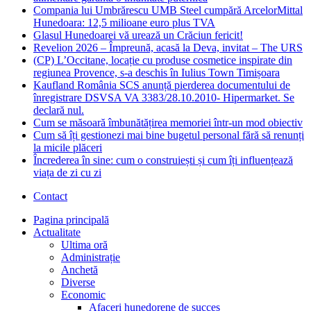
Compania lui Umbrărescu UMB Steel cumpără ArcelorMittal
Hunedoara: 12,5 milioane euro plus TVA
Glasul Hunedoarei vă urează un Crăciun fericit!
Revelion 2026 – Împreună, acasă la Deva, invitat – The URS
(CP) L’Occitane, locație cu produse cosmetice inspirate din
regiunea Provence, s-a deschis în Iulius Town Timișoara
Kaufland România SCS anunță pierderea documentului de
înregistrare DSVSA VA 3383/28.10.2010- Hipermarket. Se
declară nul.
Cum se măsoară îmbunătățirea memoriei într-un mod obiectiv
Cum să îți gestionezi mai bine bugetul personal fără să renunți
la micile plăceri
Încrederea în sine: cum o construiești și cum îți influențează
viața de zi cu zi
Contact
Pagina principală
Actualitate
Ultima oră
Administrație
Anchetă
Diverse
Economic
Afaceri hunedorene de succes