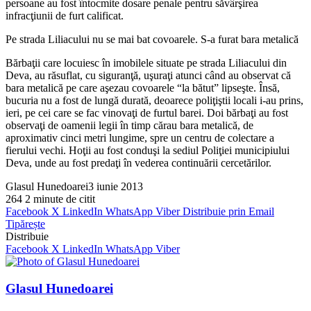
persoane au fost întocmite dosare penale pentru săvârşirea
infracţiunii de furt calificat.
Pe strada Liliacului nu se mai bat covoarele. S-a furat bara metalică
Bărbaţii care locuiesc în imobilele situate pe strada Liliacului din
Deva, au răsuflat, cu siguranţă, uşuraţi atunci când au observat că
bara metalică pe care aşezau covoarele “la bătut” lipseşte. Însă,
bucuria nu a fost de lungă durată, deoarece poliţiştii locali i-au prins,
ieri, pe cei care se fac vinovaţi de furtul barei. Doi bărbaţi au fost
observaţi de oamenii legii în timp cărau bara metalică, de
aproximativ cinci metri lungime, spre un centru de colectare a
fierului vechi. Hoţii au fost conduşi la sediul Poliţiei municipiului
Deva, unde au fost predaţi în vederea continuării cercetărilor.
Glasul Hunedoarei
3 iunie 2013
264
2 minute de citit
Facebook
X
LinkedIn
WhatsApp
Viber
Distribuie prin Email
Tipărește
Distribuie
Facebook
X
LinkedIn
WhatsApp
Viber
Glasul Hunedoarei