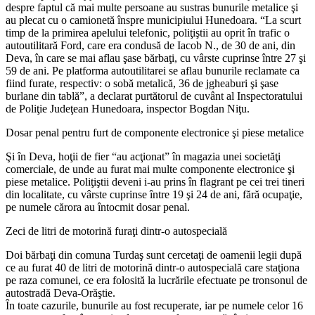
despre faptul că mai multe persoane au sustras bunurile metalice şi
au plecat cu o camionetă înspre municipiului Hunedoara. “La scurt
timp de la primirea apelului telefonic, poliţiştii au oprit în trafic o
autoutilitară Ford, care era condusă de Iacob N., de 30 de ani, din
Deva, în care se mai aflau şase bărbaţi, cu vârste cuprinse între 27 şi
59 de ani. Pe platforma autoutilitarei se aflau bunurile reclamate ca
fiind furate, respectiv: o sobă metalică, 36 de jgheaburi şi şase
burlane din tablă”, a declarat purtătorul de cuvânt al Inspectoratului
de Poliţie Judeţean Hunedoara, inspector Bogdan Niţu.
Dosar penal pentru furt de componente electronice şi piese metalice
Şi în Deva, hoţii de fier “au acţionat” în magazia unei societăţi
comerciale, de unde au furat mai multe componente electronice şi
piese metalice. Poliţiştii deveni i-au prins în flagrant pe cei trei tineri
din localitate, cu vârste cuprinse între 19 şi 24 de ani, fără ocupaţie,
pe numele cărora au întocmit dosar penal.
Zeci de litri de motorină furaţi dintr-o autospecială
Doi bărbaţi din comuna Turdaş sunt cercetaţi de oamenii legii după
ce au furat 40 de litri de motorină dintr-o autospecială care staţiona
pe raza comunei, ce era folosită la lucrările efectuate pe tronsonul de
autostradă Deva-Orăştie.
În toate cazurile, bunurile au fost recuperate, iar pe numele celor 16