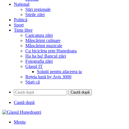
Național
Știri regionale
Stirile zilei
Politică
Sport
Timp liber
Caricatura zilei
Mâncărimi culinare
Mâncărimi muzicale
Cu bicicleta prin Hunedoara
Ha ha ha! Bancul zilei
Fotografia zilei
Glasul IT
Soluţii pentru afacerea ta
Rețeta lunii by Avis 3000
Știați că
Caută după
Caută după
Meniu