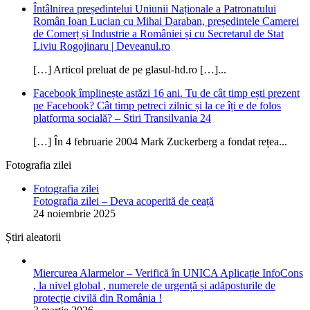
Întâlnirea președintelui Uniunii Naționale a Patronatului
Român Ioan Lucian cu Mihai Daraban, președintele Camerei
de Comerț și Industrie a României și cu Secretarul de Stat
Liviu Rogojinaru | Deveanul.ro
[…] Articol preluat de pe glasul-hd.ro […]...
Facebook împlinește astăzi 16 ani. Tu de cât timp ești prezent
pe Facebook? Cât timp petreci zilnic și la ce îți e de folos
platforma socială? – Stiri Transilvania 24
[…] În 4 februarie 2004 Mark Zuckerberg a fondat rețea...
Fotografia zilei
Fotografia zilei
Fotografia zilei – Deva acoperită de ceață
24 noiembrie 2025
Știri aleatorii
Miercurea Alarmelor – Verifică în UNICA Aplicație InfoCons
, la nivel global , numerele de urgență și adăposturile de
protecție civilă din România !