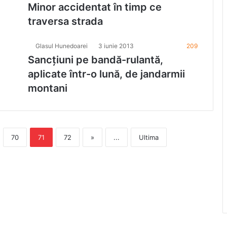
Minor accidentat în timp ce
traversa strada
Glasul Hunedoarei
3 iunie 2013
209
Sancţiuni pe bandă-rulantă,
aplicate într-o lună, de jandarmii
montani
70
71
72
»
...
Ultima