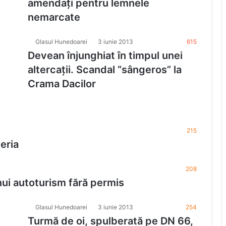
amendaţi pentru lemnele
nemarcate
Glasul Hunedoarei
3 iunie 2013
615
Devean înjunghiat în timpul unei
altercaţii. Scandal “sângeros” la
Crama Dacilor
215
meria
208
ui autoturism fără permis
Glasul Hunedoarei
3 iunie 2013
254
Turmă de oi, spulberată pe DN 66,