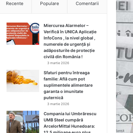
Recente
Populare
Comentarii
Miercurea Alarmelor –
Verifică în UNICA Aplicație
InfoCons , la nivel global ,
numerele de urgență și
adăposturile de protecție
civilă din România !
3 martie 2026
Sfaturi pentru întreaga
familie: Află cum pot
suplimentele alimentare
garanta o imunitate
puternică
3 martie 2026
Compania lui Umbrărescu
UMB Steel cumpără
ArcelorMittal Hunedoara:
12,5 milioane euro plus