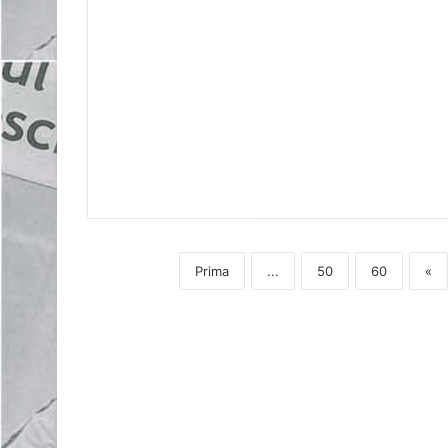
Prima
...
50
60
«