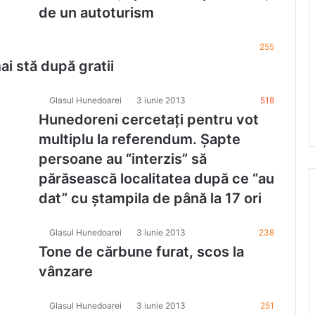
de un autoturism
255
ai stă după gratii
Glasul Hunedoarei
3 iunie 2013
518
Hunedoreni cercetaţi pentru vot
multiplu la referendum. Şapte
persoane au “interzis” să
părăsească localitatea după ce “au
dat” cu ştampila de până la 17 ori
Glasul Hunedoarei
3 iunie 2013
238
Tone de cărbune furat, scos la
vânzare
Glasul Hunedoarei
3 iunie 2013
251