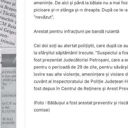
ameninţe. De aici şi până la bătaie nu a mai fos
picioare şi-n stânga şi-n dreapta. După ce le-a 
“nevăzut”.
Arestat pentru infracţiuni pe bandă rulantă
Cei doi soţi au alertat poliţiştii, care după ce a
la sfârşitul săptămânii trecute. “Suspectul a fos
fost prezentat Judecătoriei Petroşani, care a
pentru o perioadă de 29 de zile, pentru săvârşire
lovire sau alte violenţe, ameninţare şi violare d
cuvânt al Inspectoratului de Poliţie Judeţean 
fost depus în Centrul de Reţinere şi Arest Pre
(Foto : Bătăuşul a fost arestat preventiv şi risc
comise)