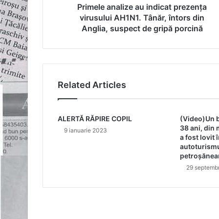
din
Primele analize au indicat prezenţa
Anglia,
virusului AH1N1. Tânăr, întors din
suspect
Anglia, suspect de gripă porcină
de
gripă
porcină
Related Articles
ALERTĂ RĂPIRE COPIL
(Video)Un b
38 ani, din 
9 ianuarie 2023
a fost lovit
autoturismu
petroșănea
29 septemb