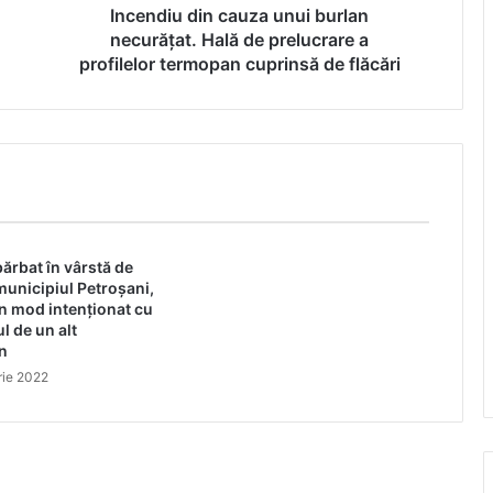
a
Incendiu din cauza unui burlan
profilelor
necurăţat. Hală de prelucrare a
termopan
profilelor termopan cuprinsă de flăcări
cuprinsă
de
flăcări
ărbat în vârstă de
municipiul Petroșani,
 în mod intenționat cu
l de un alt
n
rie 2022