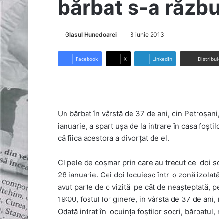
bărbat s-a răzbu
Glasul Hunedoarei
3 iunie 2013
Facebook
X
LinkedIn
Distribui
Un bărbat în vârstă de 37 de ani, din Petroşani, 
ianuarie, a spart uşa de la intrare în casa foştil
că fiica acestora a divorţat de el.
Clipele de coşmar prin care au trecut cei doi soţ
28 ianuarie. Cei doi locuiesc într-o zonă izolată
avut parte de o vizită, pe cât de neaşteptată, pe
19:00, fostul lor ginere, în vârstă de 37 de ani, 
Odată intrat în locuinţa foştilor socri, bărbatul, 