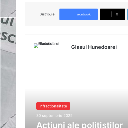
Facebook
X
Distribuie
Glasul Hunedoarei
Read Next
Infracționalitate
30 septembrie 2025
Acțiuni ale polițiștilor