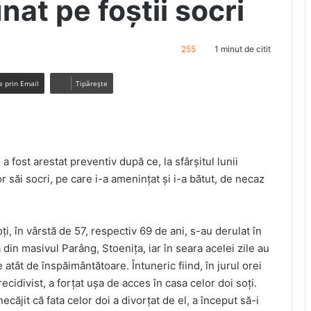
nat pe foştii socri
255
1 minut de citit
e prin Email
Tipărește
a fost arestat preventiv după ce, la sfârşitul lunii
or săi socri, pe care i-a ameninţat şi i-a bătut, de necaz
i, în vârstă de 57, respectiv 69 de ani, s-au derulat în
 din masivul Parâng, Stoeniţa, iar în seara acelei zile au
 atât de înspăimântătoare. Întuneric fiind, în jurul orei
recidivist, a forţat uşa de acces în casa celor doi soţi.
necăjit că fata celor doi a divorţat de el, a început să-i