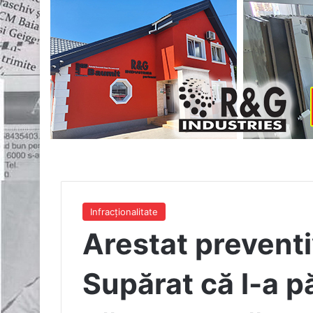
Infracționalitate
Arestat preventi
Supărat că l-a p