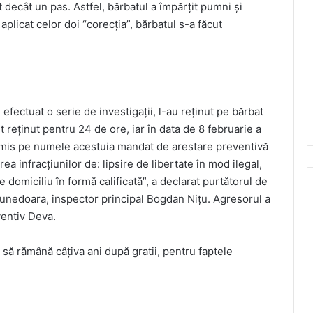
t decât un pas. Astfel, bărbatul a împărţit pumni şi
aplicat celor doi “corecţia”, bărbatul s-a făcut
u efectuat o serie de investigaţii, l-au reţinut pe bărbat
t reţinut pentru 24 de ore, iar în data de 8 februarie a
 emis pe numele acestuia mandat de arestare preventivă
a infracţiunilor de: lipsire de libertate în mod ilegal,
e domiciliu în formă calificată”, a declarat purtătorul de
Hunedoara, inspector principal Bogdan Niţu. Agresorul a
ventiv Deva.
ă să rămână câţiva ani după gratii, pentru faptele