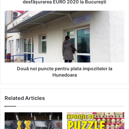
2020
desfășurarea EURO 2020 la București
la
București
Două
noi
puncte
pentru
plata
impozitelor
la
Hunedoara
Două noi puncte pentru plata impozitelor la
Hunedoara
Related Articles