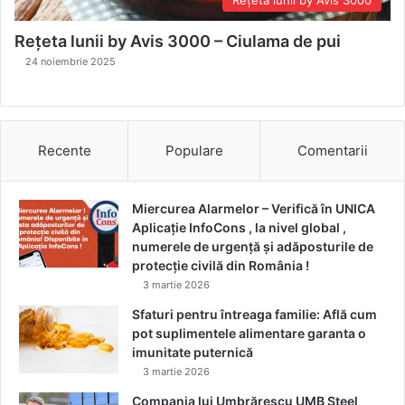
Rețeta lunii by Avis 3000
Rețeta lunii by Avis 3000 – Ciulama de pui
24 noiembrie 2025
Recente
Populare
Comentarii
Miercurea Alarmelor – Verifică în UNICA
Aplicație InfoCons , la nivel global ,
numerele de urgență și adăposturile de
protecție civilă din România !
3 martie 2026
Sfaturi pentru întreaga familie: Află cum
pot suplimentele alimentare garanta o
imunitate puternică
3 martie 2026
Compania lui Umbrărescu UMB Steel