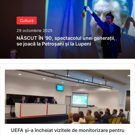
Cultură
29 octombrie 2025
NĂSCUT ÎN ’90, spectacolul unei generații,
se joacă la Petroșani și la Lupeni
UEFA
și-
a
încheiat
vizitele
de
monitorizare
pentru
desfășurarea
EURO
UEFA și-a încheiat vizitele de monitorizare pentru