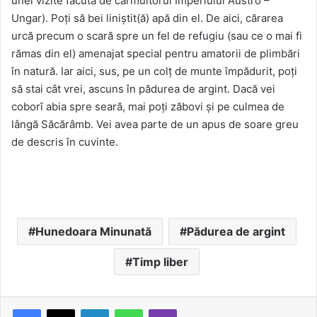
unei vizite făcută de cârmuitorul Imperiului Austro –
Ungar). Poţi să bei liniştit(ă) apă din el. De aici, cărarea
urcă precum o scară spre un fel de refugiu (sau ce o mai fi
rămas din el) amenajat special pentru amatorii de plimbări
în natură. Iar aici, sus, pe un colţ de munte împădurit, poţi
să stai cât vrei, ascuns în pădurea de argint. Dacă vei
coborî abia spre seară, mai poţi zăbovi şi pe culmea de
lângă Săcărâmb. Vei avea parte de un apus de soare greu
de descris în cuvinte.
Hunedoara Minunată
Pădurea de argint
Timp liber
LinkedIn
WhatsApp
Viber