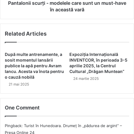
în
Pantalonii scurţi - modelele care sunt un must-have
această
în această vară
vară
Related Articles
După multe antrenamente, a
Expoziția Internațională
sosit momentul lansării
INVENTCOR, în perioada 3-5
publice la apă pentru Avram
aprilie 2025, la Centrul
Iancu. Acesta va înota pentru
Cultural „Drăgan Muntean”
o cauză nobilă
24 martie 2025
21 mai 2025
One Comment
Pingback:
Turist în Hunedoara. Drumeţ în „pădurea de argint” –
Presa Online 24