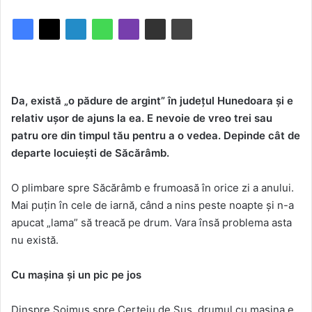
Da, există „o pădure de argint” în judeţul Hunedoara şi e
relativ uşor de ajuns la ea. E nevoie de vreo trei sau
patru ore din timpul tău pentru a o vedea. Depinde cât de
departe locuieşti de Săcărâmb.
O plimbare spre Săcărâmb e frumoasă în orice zi a anului.
Mai puţin în cele de iarnă, când a nins peste noapte şi n-a
apucat „lama” să treacă pe drum. Vara însă problema asta
nu există.
Cu maşina şi un pic pe jos
Dinspre Şoimuş spre Certeju de Sus, drumul cu maşina e