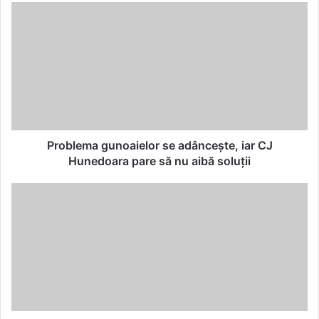
Problema
gunoaielor
se
adânceşte,
iar
CJ
Hunedoara
pare
să
nu
Problema gunoaielor se adânceşte, iar CJ
aibă
Hunedoara pare să nu aibă soluţii
soluţii
Pantalonii
scurţi
-
modelele
care
sunt
un
must-
have