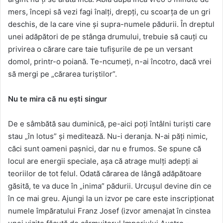
mers, începi să vezi fagi înalţi, drepţi, cu scoarţa de un gri
deschis, de la care vine şi supra-numele pădurii. În dreptul
unei adăpători de pe stânga drumului, trebuie să cauţi cu
privirea o cărare care taie tufişurile de pe un versant
domol, printr-o poiană. Te-ncumeţi, n-ai încotro, dacă vrei
să mergi pe „cărarea turiştilor”.
Nu te mira că nu eşti singur
De e sâmbătă sau duminică, pe-aici poţi întâlni turişti care
stau „în lotus” şi meditează. Nu-i deranja. N-ai păţi nimic,
căci sunt oameni paşnici, dar nu e frumos. Se spune că
locul are energii speciale, aşa că atrage mulţi adepţi ai
teoriilor de tot felul. Odată cărarea de lângă adăpătoare
găsită, te va duce în „inima” pădurii. Urcuşul devine din ce
în ce mai greu. Ajungi la un izvor pe care este inscripţionat
numele împăratului Franz Josef (izvor amenajat în cinstea