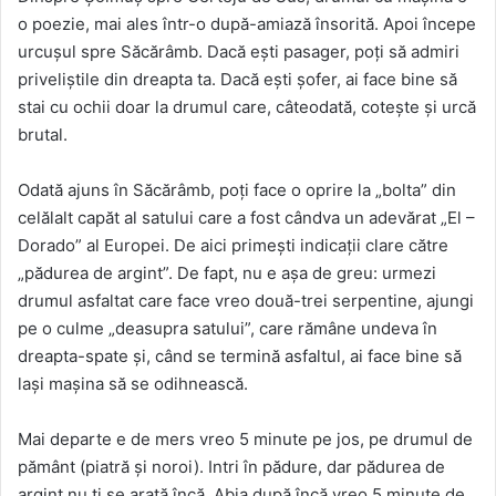
o poezie, mai ales într-o după-amiază însorită. Apoi începe
urcuşul spre Săcărâmb. Dacă eşti pasager, poţi să admiri
priveliştile din dreapta ta. Dacă eşti şofer, ai face bine să
stai cu ochii doar la drumul care, câteodată, coteşte şi urcă
brutal.
Odată ajuns în Săcărâmb, poţi face o oprire la „bolta” din
celălalt capăt al satului care a fost cândva un adevărat „El –
Dorado” al Europei. De aici primeşti indicaţii clare către
„pădurea de argint”. De fapt, nu e aşa de greu: urmezi
drumul asfaltat care face vreo două-trei serpentine, ajungi
pe o culme „deasupra satului”, care rămâne undeva în
dreapta-spate şi, când se termină asfaltul, ai face bine să
laşi maşina să se odihnească.
Mai departe e de mers vreo 5 minute pe jos, pe drumul de
pământ (piatră şi noroi). Intri în pădure, dar pădurea de
argint nu ţi se arată încă. Abia după încă vreo 5 minute de