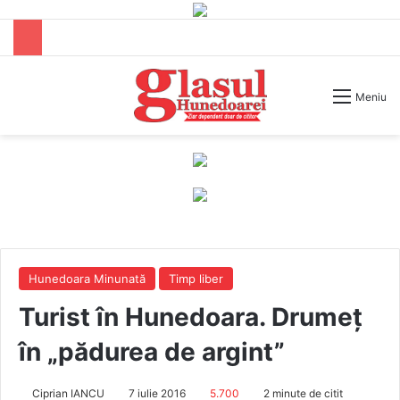
Caută după
Meniu
Hunedoara Minunată
Timp liber
Turist în Hunedoara. Drumeţ
în „pădurea de argint”
Ciprian IANCU
7 iulie 2016
5.700
2 minute de citit