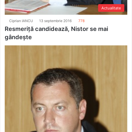
Actualitate
Ciprian IANCU
13 septembrie 2016
778
Resmeriţă candidează, Nistor se mai
gândeşte