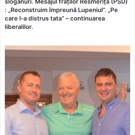
sloganuri. Mesajul fraţilor Resmeriţă (PSD)
: „Reconstruim împreună Lupeniul”. „Pe
care l-a distrus tata” – continuarea
liberalilor.