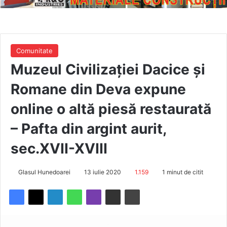
Comunitate
Muzeul Civilizaţiei Dacice şi
Romane din Deva expune
online o altă piesă restaurată
– Pafta din argint aurit,
sec.XVII-XVIII
Glasul Hunedoarei
13 iulie 2020
1.159
1 minut de citit