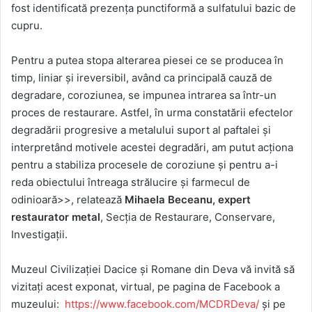
fost identificată prezenţa punctiformă a sulfatului bazic de
cupru.
Pentru a putea stopa alterarea piesei ce se producea în
timp, liniar şi ireversibil, având ca principală cauză de
degradare, coroziunea, se impunea intrarea sa într-un
proces de restaurare. Astfel, în urma constatării efectelor
degradării progresive a metalului suport al paftalei şi
interpretând motivele acestei degradări, am putut acţiona
pentru a stabiliza procesele de coroziune şi pentru a-i
reda obiectului întreaga strălucire şi farmecul de
odinioară>>, relatează
Mihaela Beceanu, expert
restaurator metal
, Secția de Restaurare, Conservare,
Investigaţii.
Muzeul Civilizaţiei Dacice şi Romane din Deva vă invită să
vizitați acest exponat, virtual, pe pagina de Facebook a
muzeului:
https://www.facebook.com/MCDRDeva/
și pe