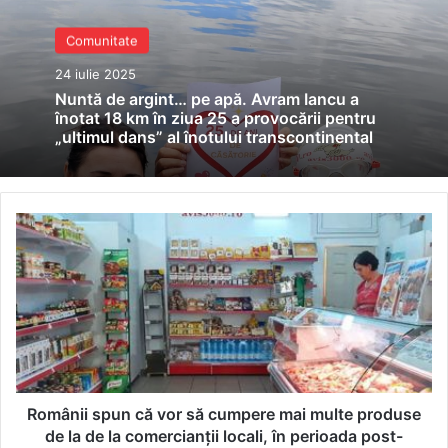
Comunitate
24 iulie 2025
Nuntă de argint… pe apă. Avram Iancu a
înotat 18 km în ziua 25 a provocării pentru
„ultimul dans” al înotului transcontinental
Românii
spun
că
vor
să
cumpere
mai
multe
produse
de
Românii spun că vor să cumpere mai multe produse
la
de la de la comercianții locali, în perioada post-