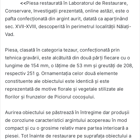
<<
Piesa restaurată în Laboratorul de Restaurare,
Conservare, Investigaţii prezentată, online astăzi, este o
pafta confecţionată din argint aurit, datată ca aparţinând
sec. XVII-XVIII, descoperită în perimetrul localităţii Nălaţi-
Vad.
Piesa, clasată în categoria tezaur, confecţionată prin
tehnica gravării, este alcătuită din două părţi fiecare cu o
lungime de 154 mm, o lăţime de 53 mm şi greutăţi de 208,
respectiv 251 g. Ornamentaţia celor două elemente
constituente ale obiectului este identică şi este
reprezentată de motive florale şi vegetale stilizate ale
florilor şi frunzelor de Piciorul cocoşului.
Aurirea obiectului se păstrează în întregime dar produşii
de coroziune caracteristici argintului acopereau în mod
compact şi cu o grosime relativ mare partea interioară a
piesei. Tot înainte de restaurare pe suprafaţa obiectului a