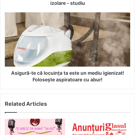
de
izolare - studiu
la
comercianții
Asigură-
locali,
te
în
că
perioada
locuința
post-
ta
izolare
este
-
un
studiu
mediu
igienizat!
Folosește
Asigură-te că locuința ta este un mediu igienizat!
aspiratoare
Folosește aspiratoare cu abur!
cu
abur!
Related Articles