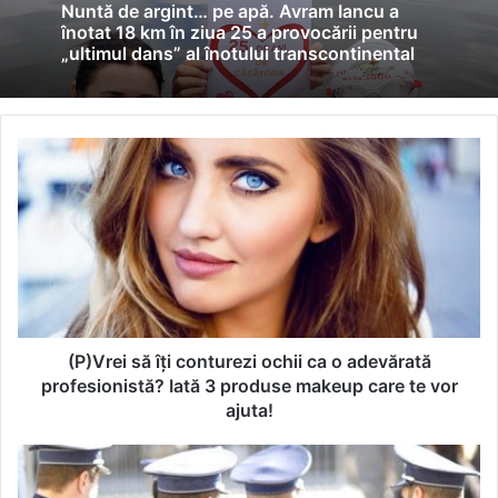
Nuntă de argint… pe apă. Avram Iancu a
înotat 18 km în ziua 25 a provocării pentru
„ultimul dans” al înotului transcontinental
(P)Vrei
să
îți
conturezi
ochii
ca
o
adevărată
profesionistă?
Iată
(P)Vrei să îți conturezi ochii ca o adevărată
3
profesionistă? Iată 3 produse makeup care te vor
produse
ajuta!
makeup
care
Șoferi
te
băuți