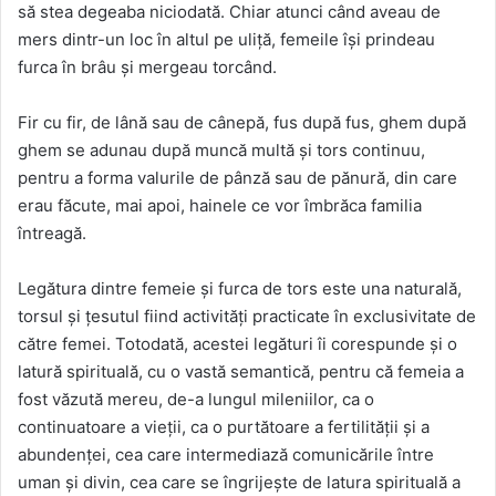
să stea degeaba niciodată. Chiar atunci când aveau de
mers dintr-un loc în altul pe uliță, femeile își prindeau
furca în brâu și mergeau torcând.
Fir cu fir, de lână sau de cânepă, fus după fus, ghem după
ghem se adunau după muncă multă și tors continuu,
pentru a forma valurile de pânză sau de pănură, din care
erau făcute, mai apoi, hainele ce vor îmbrăca familia
întreagă.
Legătura dintre femeie și furca de tors este una naturală,
torsul și țesutul fiind activități practicate în exclusivitate de
către femei. Totodată, acestei legături îi corespunde și o
latură spirituală, cu o vastă semantică, pentru că femeia a
fost văzută mereu, de-a lungul mileniilor, ca o
continuatoare a vieții, ca o purtătoare a fertilității și a
abundenței, cea care intermediază comunicările între
uman și divin, cea care se îngrijește de latura spirituală a