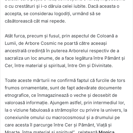
o cu crestături și i-o dăruia celei iubite. Dacă aceasta o
accepta, se considerau logodiți, urmând să se
căsătorească cât mai repede.
Atât furca, precum și fusul, prin aspectul de Coloană a
Lumii, de Arbore Cosmic ne poartă către aceeași
ancestrală credință în puterea Arborelui respectiv de a
sacraliza un loc anume, de a face legătura între Pământ și
Cer, între material și spiritual, între Om și Divinitate.
Toate aceste mărturii ne confirmă faptul că furcile de tors
frumos ornamentate, sunt de fapt adevărate documente
etnografice, ce înmagazinează o veche și deosebit de
valoroasă informație. Ajungem astfel, prin intermediul lor,
la o viziune fabuloasă a strămoșilor cu privire la univers, la
conexiunile omului cu macrocosmosul și a drumului pe
care acesta îl parcurge între Cer și Pământ, Viață și
Moarte, între material și spiritual”, relatează
Monica