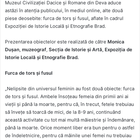
Muzeul Civilizației Dacice și Romane din Deva aduce
astăzi în atenția publicului, în mediul online, alte două
piese deosebite: furca de tors și fusul
,
aflate în cadrul
Expoziției de Istorie Locală și Etnografie Brad.
Prezentarea obiectelor este realizată de către
Monica
Dușan,
muzeograf
,
Secția de Istorie și Artă, Expoziția de
Istorie Locală și Etnografie Brad.
Furca de tors și fusul
„Nelipsite din universul feminin au fost două obiecte: furca
de tors și fusul. Ambele însoțeau femeia din primii ani ai
vieții și până la moarte, pentru că, în trecut, fetele trebuiau
să învețe să toarcă de mici, de la 8-9 ani, continuând
această activitate cu tot mai multă măiestrie și îndemânare,
până la moarte. Orice moment liber era bun pentru o astfel
de îndeletnicire, pentru că mâinile unei femei nu trebuiau