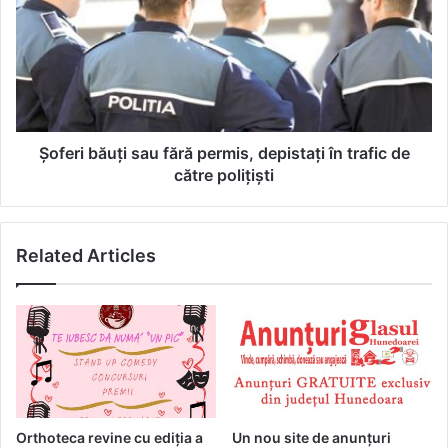
vor
sau
ajuta!
fără
permis,
depistați
în
trafic
de
către
Șoferi băuți sau fără permis, depistați în trafic de
polițiști
către polițiști
Related Articles
Orthoteca revine cu ediția a
Un nou site de anunțuri