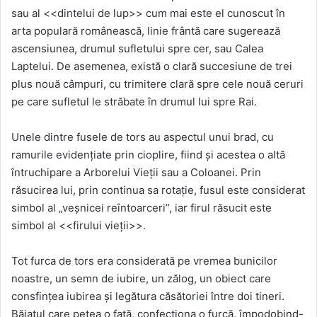
sau al <<dintelui de lup>> cum mai este el cunoscut în
arta populară românească, linie frântă care sugerează
ascensiunea, drumul sufletului spre cer, sau Calea
Laptelui. De asemenea, există o clară succesiune de trei
plus nouă câmpuri, cu trimitere clară spre cele nouă ceruri
pe care sufletul le străbate în drumul lui spre Rai.
Unele dintre fusele de tors au aspectul unui brad, cu
ramurile evidențiate prin cioplire, fiind și acestea o altă
întruchipare a Arborelui Vieții sau a Coloanei. Prin
răsucirea lui, prin continua sa rotație, fusul este considerat
simbol al „veșnicei reîntoarceri”, iar firul răsucit este
simbol al <<firului vieții>>.
Tot furca de tors era considerată pe vremea bunicilor
noastre, un semn de iubire, un zălog, un obiect care
consfințea iubirea și legătura căsătoriei între doi tineri.
Băiatul care pețea o fată, confecționa o furcă, împodobind-