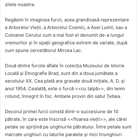
zilele noastre.
Regăsim în imaginea furcii, acea grandioasă reprezentare
a Arborelui Vieții, a Arborelui Cosmic, a Axei Lumii, sau a
Coloanei Cerului cum a mai fost el denumit de-a lungul
vremurilor și în spații geografice extrem de variate, după
cum spune cercetătorul Mircea Lac.
Două dintre furcile aflate în colecția Muzeului de Istorie
Locală și Etnografie Brad, sunt din a doua jumătate a
secolului XX. Cea plată are gravate două inițiale, A. D. și
anul 1954. Cealaltă, este o furcă <<cu talpă>>, din lemn
rotund, înnegrit în foc. Ambele provin din satul Țebea.
Decorul primei furci constă dintr-o succesiune de 10
pătrate, în care este înscrisă <<floarea vieții>>, ale cărei
petale se sprijină pe unghiurile pătratului. Între petale sunt
marcate unghiuri cu laturile paralele și mici triunghiuri.