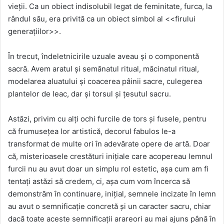
vieții. Ca un obiect indisolubil legat de feminitate, furca, la
rândul său, era privită ca un obiect simbol al <<firului
generațiilor>>.
În trecut, îndeletnicirile uzuale aveau și o componentă
sacră. Avem aratul și semănatul ritual, măcinatul ritual,
modelarea aluatului și coacerea pâinii sacre, culegerea
plantelor de leac, dar și torsul și țesutul sacru.
Astăzi, privim cu alți ochi furcile de tors și fusele, pentru
că frumusețea lor artistică, decorul fabulos le-a
transformat de multe ori în adevărate opere de artă. Doar
că, misterioasele crestături inițiale care acopereau lemnul
furcii nu au avut doar un simplu rol estetic, așa cum am fi
tentați astăzi să credem, ci, așa cum vom încerca să
demonstrăm în continuare, inițial, semnele incizate în lemn
au avut o semnificație concretă și un caracter sacru, chiar
dacă toate aceste semnificații arareori au mai ajuns până în