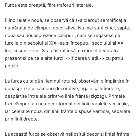
Furca este dreaptă, fără traforuri laterale.
Fiind relativ nouă, se observă că s-a pierdut semnificația
numărului de câmpuri decorative. Nu mai sunt cinci, șapte,
nouă sau douăsprezece câmpuri, cum se regăsesc pe
furcile din secolul al XIX-lea și începutul secolului al XX-
lea, ci sunt zece. S-a păstrat însă, ca model decorativ
prezent și pe celelalte furci, <<floarea vieții>> cu patru
petale.
La furca cu talpă și lemnul rotund, observăm o împărțire în
douăsprezece câmpuri decorative, egale ca întindere,
despărțite între ele printr-o linie frântă (zigzag). Primele
trei câmpuri au un decor format din linii paralele verticale,
iar celelalte nouă, din linii frânte dispuse vertical, separate
prin linii drepte.
La această furcă se observă nelipsitul decor al liniei frânte