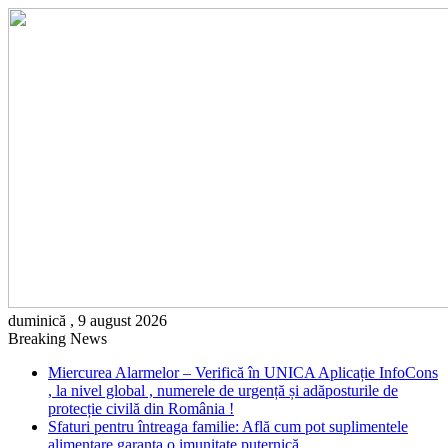
duminică , 9 august 2026
Breaking News
Miercurea Alarmelor – Verifică în UNICA Aplicație InfoCons
, la nivel global , numerele de urgență și adăposturile de
protecție civilă din România !
Sfaturi pentru întreaga familie: Află cum pot suplimentele
alimentare garanta o imunitate puternică