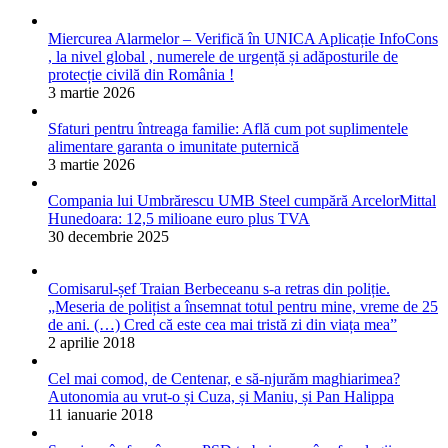
Miercurea Alarmelor – Verifică în UNICA Aplicație InfoCons
, la nivel global , numerele de urgență și adăposturile de
protecție civilă din România !
3 martie 2026
Sfaturi pentru întreaga familie: Află cum pot suplimentele
alimentare garanta o imunitate puternică
3 martie 2026
Compania lui Umbrărescu UMB Steel cumpără ArcelorMittal
Hunedoara: 12,5 milioane euro plus TVA
30 decembrie 2025
Comisarul-șef Traian Berbeceanu s-a retras din poliție.
„Meseria de polițist a însemnat totul pentru mine, vreme de 25
de ani. (…) Cred că este cea mai tristă zi din viața mea”
2 aprilie 2018
Cel mai comod, de Centenar, e să-njurăm maghiarimea?
Autonomia au vrut-o și Cuza, și Maniu, și Pan Halippa
11 ianuarie 2018