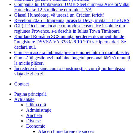
Compania lui Umbrărescu UMB Steel cumpără ArcelorMittal
Hunedoara: 12,5 milioane euro plus TVA
Glasul Hunedoarei vă urează un Crăciun fericit!
Revelion 2026 – Împreună, acasă la Deva, invitat – The URS
(CP) L’Occitane, locație cu produse cosmetice inspirate din
regiunea Provence, s-a deschis în Iulius Town Timișoara
Kaufland România SCS anunță pierderea documentului de
înregistrare DSVSA VA 3383/28.10.2010- Hipermarket. Se
declară nul.
Cum se măsoară îmbunătățirea memoriei într-un mod obiectiv
Cum să îți gestionezi mai bine bugetul personal fără să renunți
la micile plăceri
Încrederea în sine: cum o construiești și cum îți influențează
viața de zi cu zi
Contact
Pagina principală
Actualitate
Ultima oră
Administrație
Anchetă
Diverse
Economic
Afaceri hunedorene de succes