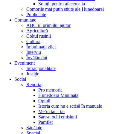
Soluţii pentru afacerea ta
Comorile mai puțin știute ale Hunedoarei
Publicitate
Comunitate
ABC-ul primului ajutor
Agricultură
Colțul rușinii
Cultură
Îmbulinații zilei
Interviu
Învățământ
Eveniment
Infracționalitate
Justiție
Social
Reportaj
Pro memoria
Hunedoara Minunată
Opinii
Istoria cum nu e scrisă în manuale
Me’m tai – tai
Sare-n ochi emisiuni
Pamflet
Sănătate
Special