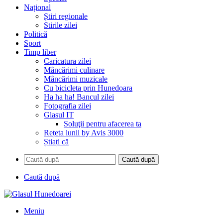
Național
Știri regionale
Stirile zilei
Politică
Sport
Timp liber
Caricatura zilei
Mâncărimi culinare
Mâncărimi muzicale
Cu bicicleta prin Hunedoara
Ha ha ha! Bancul zilei
Fotografia zilei
Glasul IT
Soluţii pentru afacerea ta
Rețeta lunii by Avis 3000
Știați că
Caută după
Caută după
Meniu