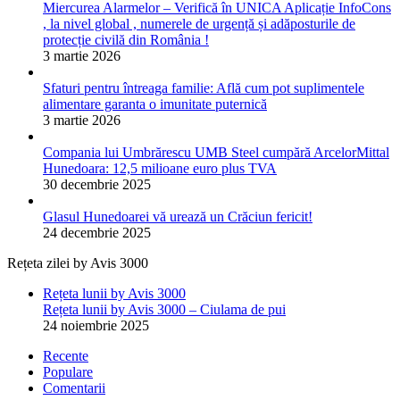
Miercurea Alarmelor – Verifică în UNICA Aplicație InfoCons
, la nivel global , numerele de urgență și adăposturile de
protecție civilă din România !
3 martie 2026
Sfaturi pentru întreaga familie: Află cum pot suplimentele
alimentare garanta o imunitate puternică
3 martie 2026
Compania lui Umbrărescu UMB Steel cumpără ArcelorMittal
Hunedoara: 12,5 milioane euro plus TVA
30 decembrie 2025
Glasul Hunedoarei vă urează un Crăciun fericit!
24 decembrie 2025
Rețeta zilei by Avis 3000
Rețeta lunii by Avis 3000
Rețeta lunii by Avis 3000 – Ciulama de pui
24 noiembrie 2025
Recente
Populare
Comentarii