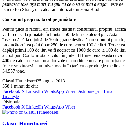
plătească taxe aşa mari, nu ştiu cu ce o să se mai aleagă
”, este de
părere Ion Străuţ, un căldărar autorizat din zona Brad.
Consumul propriu, taxat pe jumătate
Pentru ţuica şi rachiul din fructe destinat consumului propriu, acciza
va fi redusă la jumătate în limita a 50 de litri de alcool pur. Asta
înseamnă că la o ţuică de 50 de grade destinată consumului propriu,
producătorul va plăti doar 250 de euro pentru 100 de litri. Tot ce va
depăşi primii 100 de litri va fi accizat cu 1000 de euro la 100 de litri
alcool pur. Conform statisticilor, în judeţul Hunedoara există circa
400 de căldări de rachiu autorizate în condiţiile în care producţia de
fructe se situează la un nivel mediu în ţară cu o producţie medie de
34.557 tone.
Glasul Hunedoarei
25 august 2013
358
1 minut de citit
Facebook
X
LinkedIn
WhatsApp
Viber
Distribuie prin Email
Tipărește
Distribuie
Facebook
X
LinkedIn
WhatsApp
Viber
Glasul Hunedoarei