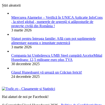
Știri aleatorii
Miercurea Alarmelor – Verifică în UNICA Aplicație InfoCons
, la nivel global , numerele de urgență și adăposturile de
protecție civilă din România !
3 martie 2026
Sfaturi pentru întreaga familie: Află cum pot suplimentele
alimentare garanta o imunitate puternică
3 martie 2026
Compania lui Umbrărescu UMB Steel cumpără ArcelorMittal
Hunedoara: 12,5 milioane euro plus TVA
30 decembrie 2025
Glasul Hunedoarei vă urează un Crăciun fericit!
24 decembrie 2025
Hai alaturi de noi pe Facebook!