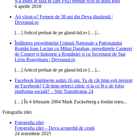
S-a ajuns în faza în care PSD trebuie scos în afara legii
6 aprilie 2018
Aţi văzut-o? Femeie de 38 ani din Deva dispărută |
Deveanul.ro
[…] Articol preluat de pe glasul-hd.ro […]...
Întâlnirea președintelui Uniunii Naționale a Patronatului
Român Ioan Lucian cu Mihai Daraban, președintele Camerei
de Comerț și Industrie a României și cu Secretarul de Stat
Liviu Rogojinaru | Deveanul.ro
[…] Articol preluat de pe glasul-hd.ro […]...
Facebook împlinește astăzi 16 ani. Tu de cât timp ești prezent
pe Facebook? Cât timp petreci zilnic și la ce îți e de folos
platforma socială? – Stiri Transilvania 24
[…] În 4 februarie 2004 Mark Zuckerberg a fondat rețea...
Fotografia zilei
Fotografia zilei
Fotografia zilei – Deva acoperită de ceață
24 noiembrie 2025