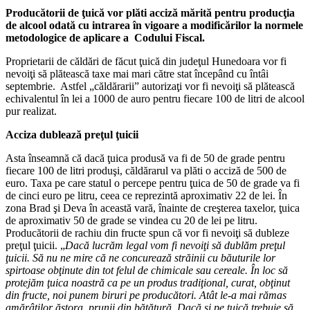
Producătorii de ţuică vor plăti acciză mărită pentru producţia
de alcool odată cu intrarea în vigoare a modificărilor la normele
metodologice de aplicare a Codului Fiscal.
Proprietarii de căldări de făcut ţuică din judeţul Hunedoara vor fi
nevoiţi să plătească taxe mai mari către stat începând cu întâi
septembrie. Astfel „căldărarii” autorizaţi vor fi nevoiţi să plătească
echivalentul în lei a 1000 de auro pentru fiecare 100 de litri de alcool
pur realizat.
Acciza dublează preţul ţuicii
Asta înseamnă că dacă ţuica produsă va fi de 50 de grade pentru
fiecare 100 de litri produşi, căldărarul va plăti o acciză de 500 de
euro. Taxa pe care statul o percepe pentru ţuica de 50 de grade va fi
de cinci euro pe litru, ceea ce reprezintă aproximativ 22 de lei. În
zona Brad şi Deva în această vară, înainte de creşterea taxelor, ţuica
de aproximativ 50 de grade se vindea cu 20 de lei pe litru.
Producătorii de rachiu din fructe spun că vor fi nevoiţi să dubleze
preţul ţuicii. „
Dacă lucrăm legal vom fi nevoiţi să dublăm preţul
ţuicii. Să nu ne mire că ne concurează străinii cu băuturile lor
spirtoase obţinute din tot felul de chimicale sau cereale. În loc să
protejăm ţuica noastră ca pe un produs tradiţional, curat, obţinut
din fructe, noi punem biruri pe producători. Atât le-a mai rămas
amărâţilor ăstora, prunii din bătătură. Dacă şi pe ţuică trebuie să