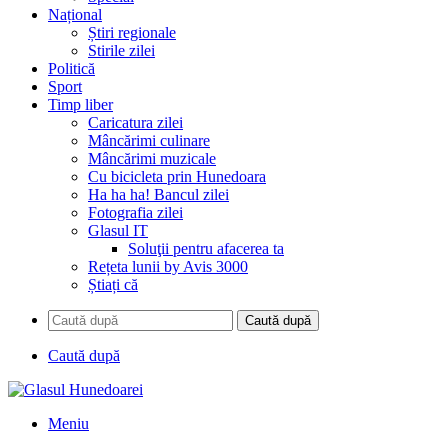
Național
Știri regionale
Stirile zilei
Politică
Sport
Timp liber
Caricatura zilei
Mâncărimi culinare
Mâncărimi muzicale
Cu bicicleta prin Hunedoara
Ha ha ha! Bancul zilei
Fotografia zilei
Glasul IT
Soluţii pentru afacerea ta
Rețeta lunii by Avis 3000
Știați că
Caută după
Caută după
Meniu