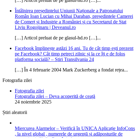
[…] Articol preluat de pe glasul-hd.ro […]...
Întâlnirea președintelui Uniunii Naționale a Patronatului
Român Ioan Lucian cu Mihai Daraban, președintele Camerei
de Comerț și Industrie a României și cu Secretarul de Stat
Liviu Rogojinaru | Deveanul.ro
[…] Articol preluat de pe glasul-hd.ro […]...
Facebook împlinește astăzi 16 ani. Tu de cât timp ești prezent
pe Facebook? Cât timp petreci zilnic și la ce îți e de folos
platforma socială? – Stiri Transilvania 24
[…] În 4 februarie 2004 Mark Zuckerberg a fondat rețea...
Fotografia zilei
Fotografia zilei
Fotografia zilei – Deva acoperită de ceață
24 noiembrie 2025
Știri aleatorii
Miercurea Alarmelor – Verifică în UNICA Aplicație InfoCons
, la nivel global , numerele de urgență și adăposturile de