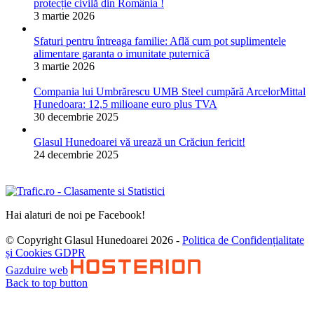
protecție civilă din România !
3 martie 2026
Sfaturi pentru întreaga familie: Află cum pot suplimentele
alimentare garanta o imunitate puternică
3 martie 2026
Compania lui Umbrărescu UMB Steel cumpără ArcelorMittal
Hunedoara: 12,5 milioane euro plus TVA
30 decembrie 2025
Glasul Hunedoarei vă urează un Crăciun fericit!
24 decembrie 2025
Hai alaturi de noi pe Facebook!
© Copyright Glasul Hunedoarei 2026 -
Politica de Confidențialitate
și Cookies GDPR
Gazduire web
Back to top button