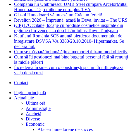
Compania lui Umbrărescu UMB Steel cumpără ArcelorMittal
Hunedoara: 12,5 milioane euro plus TVA
Glasul Hunedoarei vă urează un Crăciun fericit!
Revelion 2026 – Împreună, acasă la Deva, invitat – The URS
(CP) L’Occitane, locație cu produse cosmetice inspirate din
regiunea Provence, s-a deschis în Iulius Town Timișoara
Kaufland România SCS anunță pierderea documentului de
înregistrare DSVSA VA 3383/28.10.2010- Hipermarket. Se
declară nul.
Cum se măsoară îmbunătățirea memoriei într-un mod obiectiv
Cum să îți gestionezi mai bine bugetul personal fără să renunți
la micile plăceri
Încrederea în sine: cum o construiești și cum îți influențează
viața de zi cu zi
Contact
Pagina principală
Actualitate
Ultima oră
Administrație
Anchetă
Diverse
Economic
Afaceri hunedorene de succes