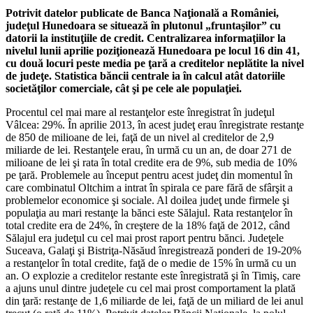
Potrivit datelor publicate de Banca Naţională a României,
judeţul Hunedoara se situează în plutonul „fruntaşilor” cu
datorii la instituţiile de credit. Centralizarea informaţiilor la
nivelul lunii aprilie poziţionează Hunedoara pe locul 16 din 41,
cu două locuri peste media pe ţară a creditelor neplătite la nivel
de judeţe. Statistica băncii centrale ia în calcul atât datoriile
societăţilor comerciale, cât şi pe cele ale populaţiei.
Procentul cel mai mare al restanţelor este înregistrat în judeţul
Vâlcea: 29%. În aprilie 2013, în acest judeţ erau înregistrate restanţe
de 850 de milioane de lei, faţă de un nivel al creditelor de 2,9
miliarde de lei. Restanţele erau, în urmă cu un an, de doar 271 de
milioane de lei şi rata în total credite era de 9%, sub media de 10%
pe ţară. Problemele au început pentru acest judeţ din momentul în
care combinatul Oltchim a intrat în spirala ce pare fără de sfârşit a
problemelor economice şi sociale. Al doilea judeţ unde firmele şi
populaţia au mari restanţe la bănci este Sălajul. Rata restanţelor în
total credite era de 24%, în creştere de la 18% faţă de 2012, când
Sălajul era judeţul cu cel mai prost raport pentru bănci. Judeţele
Suceava, Galaţi şi Bistriţa-Năsăud înregistrează ponderi de 19-20%
a restanţelor în total credite, faţă de o medie de 15% în urmă cu un
an. O explozie a creditelor restante este înregistrată şi în Timiş, care
a ajuns unul dintre judeţele cu cel mai prost comportament la plată
din ţară: restanţe de 1,6 miliarde de lei, faţă de un miliard de lei anul