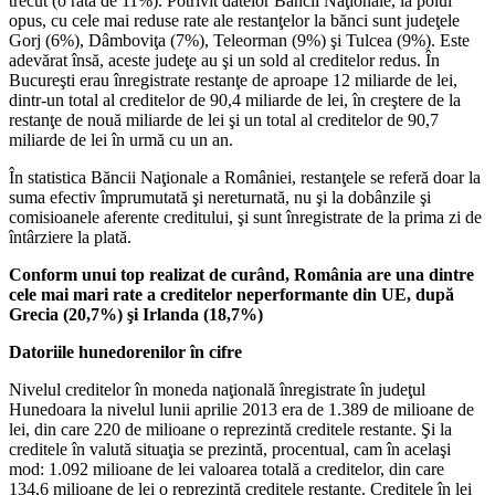
trecut (o rată de 11%). Potrivit datelor Băncii Naţionale, la polul
opus, cu cele mai reduse rate ale restanţelor la bănci sunt judeţele
Gorj (6%), Dâmboviţa (7%), Teleorman (9%) şi Tulcea (9%). Este
adevărat însă, aceste judeţe au şi un sold al creditelor redus. În
Bucureşti erau înregistrate restanţe de aproape 12 miliarde de lei,
dintr-un total al creditelor de 90,4 miliarde de lei, în creştere de la
restanţe de nouă miliarde de lei şi un total al creditelor de 90,7
miliarde de lei în urmă cu un an.
În statistica Băncii Naţionale a României, restanţele se referă doar la
suma efectiv împrumutată şi nereturnată, nu şi la dobânzile şi
comisioanele aferente creditului, şi sunt înregistrate de la prima zi de
întârziere la plată.
Conform unui top realizat de curând, România are una dintre
cele mai mari rate a creditelor neperformante din UE, după
Grecia (20,7%) şi Irlanda (18,7%)
Datoriile hunedorenilor în cifre
Nivelul creditelor în moneda naţională înregistrate în judeţul
Hunedoara la nivelul lunii aprilie 2013 era de 1.389 de milioane de
lei, din care 220 de milioane o reprezintă creditele restante. Şi la
creditele în valută situaţia se prezintă, procentual, cam în acelaşi
mod: 1.092 milioane de lei valoarea totală a creditelor, din care
134,6 milioane de lei o reprezintă creditele restante. Creditele în lei