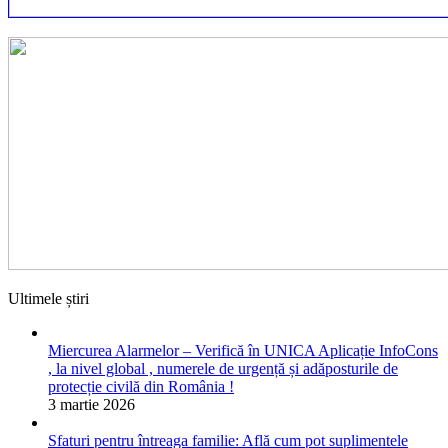
Ultimele știri
Miercurea Alarmelor – Verifică în UNICA Aplicație InfoCons
, la nivel global , numerele de urgență și adăposturile de
protecție civilă din România !
3 martie 2026
Sfaturi pentru întreaga familie: Află cum pot suplimentele