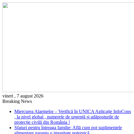
vineri , 7 august 2026
Breaking News
Miercurea Alarmelor – Verifică în UNICA Aplicație InfoCons
, la nivel global , numerele de urgență și adăposturile de
protecție civilă din România !
Sfaturi pentru întreaga familie: Află cum pot suplimentele
alimentare garanta o imunitate puternică