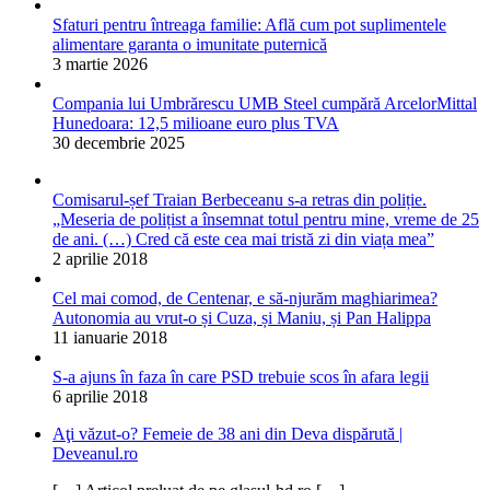
Sfaturi pentru întreaga familie: Află cum pot suplimentele
alimentare garanta o imunitate puternică
3 martie 2026
Compania lui Umbrărescu UMB Steel cumpără ArcelorMittal
Hunedoara: 12,5 milioane euro plus TVA
30 decembrie 2025
Comisarul-șef Traian Berbeceanu s-a retras din poliție.
„Meseria de polițist a însemnat totul pentru mine, vreme de 25
de ani. (…) Cred că este cea mai tristă zi din viața mea”
2 aprilie 2018
Cel mai comod, de Centenar, e să-njurăm maghiarimea?
Autonomia au vrut-o și Cuza, și Maniu, și Pan Halippa
11 ianuarie 2018
S-a ajuns în faza în care PSD trebuie scos în afara legii
6 aprilie 2018
Aţi văzut-o? Femeie de 38 ani din Deva dispărută |
Deveanul.ro