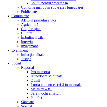
Soluţii pentru afacerea ta
Comorile mai puțin știute ale Hunedoarei
Publicitate
Comunitate
ABC-ul primului ajutor
Agricultură
Colțul rușinii
Cultură
Îmbulinații zilei
Interviu
Învățământ
Eveniment
Infracționalitate
Justiție
Social
Reportaj
Pro memoria
Hunedoara Minunată
Opinii
Istoria cum nu e scrisă în manuale
Me’m tai – tai
Sare-n ochi emisiuni
Pamflet
Sănătate
Special