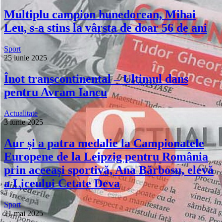
Multiplu campion hunedorean, Mihai
Leu, s-a stins la vârsta de doar 56 de ani
Sport
25 iunie 2025
Înot transcontinental – Ultimul dans
pentru Avram Iancu
Actualitate
3 iunie 2025
Aur și a patra medalie la Campionatele
Europene de la Leipzig pentru România
prin aceeași sportivă, Ana Bărbosu, elevă
a Liceului Cetate Deva
Sport
21 mai 2025