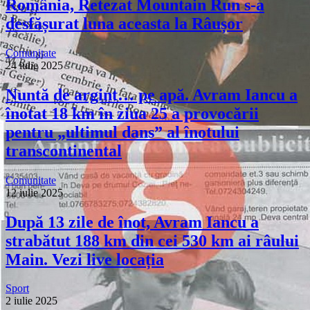
România, Retezat Mountain Run s-a
desfășurat luna aceasta la Râușor
Comunitate
24 iulie 2025
Nuntă de argint… pe apă. Avram Iancu a
înotat 18 km în ziua 25 a provocării
pentru „ultimul dans” al înotului
transcontinental
Comunitate
12 iulie 2025
După 13 zile de înot, Avram Iancu a
strabătut 188 km din cei 530 km ai râului
Main. Vezi live locația
Sport
2 iulie 2025