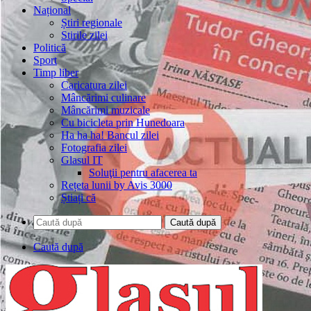
Național
Știri regionale
Stirile zilei
Politică
Sport
Timp liber
Caricatura zilei
Mâncărimi culinare
Mâncărimi muzicale
Cu bicicleta prin Hunedoara
Ha ha ha! Bancul zilei
Fotografia zilei
Glasul IT
Soluţii pentru afacerea ta
Rețeta lunii by Avis 3000
Știați că
Caută după
Caută după