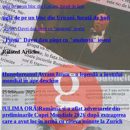
ţigla de pe un bloc din Uricani, furată de hoţi
ţigla de pe un bloc din Uricani, furată de hoţi
"Puştii" Davei dau piept cu "studenţii" ieşeni
"Puştii" Davei dau piept cu "studenţii" ieşeni
Related Articles
Hunedoreanul Avram Iancu – o legendă a înotului
mondial în ape deschise
25 februarie 2025
(ULIMA ORĂ)România și-a aflat adversarele din
preliminarile Cupei Mondiale 2026 după extragerea
care a avut loc în urmă cu câteva minute la Zurich