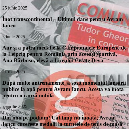
25 iunie 2025
Înot transcontinental – Ultimul dans pentru Avram
Iancu
3 iunie 2025
Aur și a patra medalie la Campionatele Europene de
la Leipzig pentru România prin aceeași sportivă,
Ana Bărbosu, elevă a Liceului Cetate Deva
21 mai 2025
După multe antrenamente, a sosit momentul lansării
publice la apă pentru Avram Iancu. Acesta va înota
pentru o cauză nobilă
7 aprilie 2025
Din nou pe podium! Cât timp nu înoată, Avram
Iancu cucerește medalii la turneele de tenis de masă