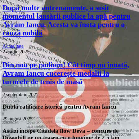
După multe antrenamente, a sosit
momentul lansării publice la apă pentru
Avram Iancu. Acesta va înota pentru o
cauză nobilă
Actualitate
7 aprilie 2025
Din nou pe podium! Cât timp nu înoată,
Avram Iancu cucerește medalii la
turneele de tenis de masă
2 septembrie 2025
Dublă ratificare istorică pentru Avram Iancu
29 august 2025
Astăzi începe Citadela flow Deva – concurs de
Downhill pe un traseu cu o lungime de 2,5 km