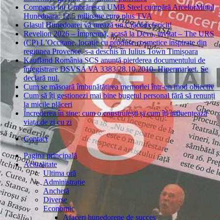
Compania lui Umbrărescu UMB Steel cumpără ArcelorMittal
Hunedoara: 12,5 milioane euro plus TVA
Glasul Hunedoarei vă urează un Crăciun fericit!
Revelion 2026 – Împreună, acasă la Deva, invitat – The URS
(CP) L’Occitane, locație cu produse cosmetice inspirate din
regiunea Provence, s-a deschis în Iulius Town Timișoara
Kaufland România SCS anunță pierderea documentului de
înregistrare DSVSA VA 3383/28.10.2010- Hipermarket. Se
declară nul.
Cum se măsoară îmbunătățirea memoriei într-un mod obiectiv
Cum să îți gestionezi mai bine bugetul personal fără să renunți
la micile plăceri
Încrederea în sine: cum o construiești și cum îți influențează
viața de zi cu zi
Contact
Pagina principală
Actualitate
Ultima oră
Administrație
Anchetă
Diverse
Economic
Afaceri hunedorene de succes