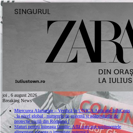
joi , 6 august 2026
Breaking News
Miercurea Alarmelor – Verifică în UNICA Aplicație InfoCons
, la nivel global , numerele de urgență și adăposturile de
protecție civilă din România !
Sfaturi pentru întreaga familie: Află cum pot suplimentele
alimentare garanta o imunitate puternică