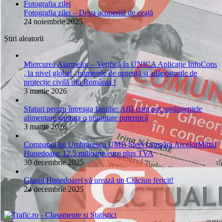
Fotografia zilei
Fotografia zilei – Deva acoperită de ceață
24 noiembrie 2025
Știri aleatorii
Miercurea Alarmelor – Verifică în UNICA Aplicație InfoCons
, la nivel global , numerele de urgență și adăposturile de
protecție civilă din România !
3 martie 2026
Sfaturi pentru întreaga familie: Află cum pot suplimentele
alimentare garanta o imunitate puternică
3 martie 2026
Compania lui Umbrărescu UMB Steel cumpără ArcelorMittal
Hunedoara: 12,5 milioane euro plus TVA
30 decembrie 2025
Glasul Hunedoarei vă urează un Crăciun fericit!
24 decembrie 2025