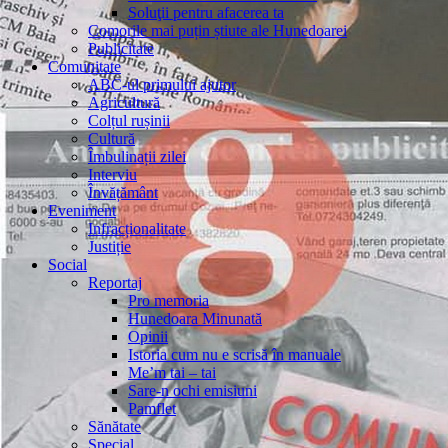
Soluţii pentru afacerea ta
Comorile mai puțin știute ale Hunedoarei
Publicitate
Comunitate
ABC-ul primului ajutor
Agricultură
Colțul rușinii
Cultură
Îmbulinații zilei
Interviu
Învățământ
Eveniment
Infracționalitate
Justiție
Social
Reportaj
Pro memoria
Hunedoara Minunată
Opinii
Istoria cum nu e scrisă în manuale
Me’m tai – tai
Sare-n ochi emisiuni
Pamflet
Sănătate
Special