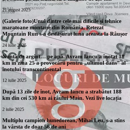
21 august 2025
(Galerie foto)Unul dintre cele mai dificile și tehnice
maratoane montane din România, Retezat
Mountain Run s-a desfășurat luna aceasta la Râușor
24 iulie 2025
Nuntă de argint… pe apă. Avram Iancu a înotat 18
km în ziua 25 a provocării pentru „ultimul dans” al
înotului transcontinental
12 iulie 2025
După 13 zile de înot, Avram Iancu a strabătut 188
km din cei 530 km ai râului Main. Vezi live locația
2 iulie 2025
Multiplu campion hunedorean, Mihai Leu, s-a stins
la vârsta de doar 56 de ani