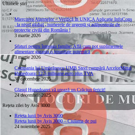
Ultimele știri
Miercurea Alarmelor – Verifică în UNICA Aplicație InfoCons
, la nivel global , numerele de urgență și adăposturile de
protecție civilă din România !
3 martie 2026
Sfaturi pentru întreaga familie: Află cum pot suplimentele
alimentare garanta o imunitate puternică
3 martie 2026
Compania lui Umbrărescu UMB Steel cumpără ArcelorMittal
Hunedoara: 12,5 milioane euro plus TVA
30 decembrie 2025
Glasul Hunedoarei vă urează un Crăciun fericit!
24 decembrie 2025
Rețeta zilei by Avis 3000
Rețeta lunii by Avis 3000
Rețeta lunii by Avis 3000 – Ciulama de pui
24 noiembrie 2025