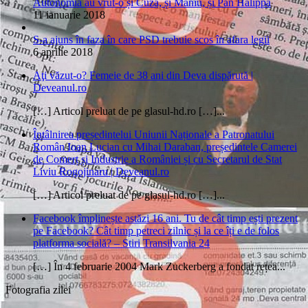
Autonomia au vrut-o și Cuza, și Maniu, și Pan Halippa
11 ianuarie 2018
S-a ajuns în faza în care PSD trebuie scos în afara legii
6 aprilie 2018
Aţi văzut-o? Femeie de 38 ani din Deva dispărută |
Deveanul.ro
[…] Articol preluat de pe glasul-hd.ro […]...
Întâlnirea președintelui Uniunii Naționale a Patronatului
Român Ioan Lucian cu Mihai Daraban, președintele Camerei
de Comerț și Industrie a României și cu Secretarul de Stat
Liviu Rogojinaru | Deveanul.ro
[…] Articol preluat de pe glasul-hd.ro […]...
Facebook împlinește astăzi 16 ani. Tu de cât timp ești prezent
pe Facebook? Cât timp petreci zilnic și la ce îți e de folos
platforma socială? – Stiri Transilvania 24
[…] În 4 februarie 2004 Mark Zuckerberg a fondat rețea...
Fotografia zilei