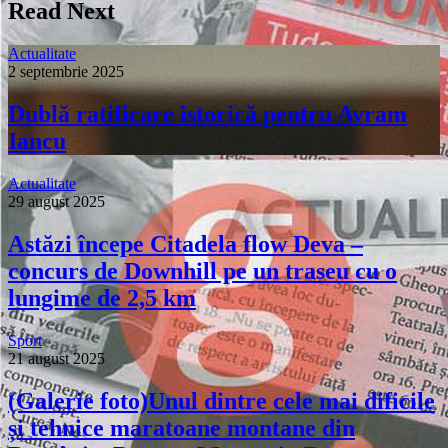
Read Next
Actualitate
2 septembrie 2025
Dublă ratificare istorică pentru Avram
Iancu
Actualitate
29 august 2025
Astăzi începe Citadela flow Deva –
concurs de Downhill pe un traseu cu o
lungime de 2,5 km
Sport
21 august 2025
(Galerie foto)Unul dintre cele mai dificile
și tehnice maratoane montane din