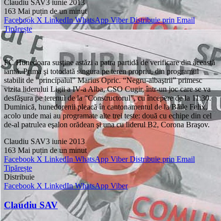
Claudiu SAV
3 iunie 2013
163
Mai puțin de un minut
Facebook
X
LinkedIn
WhatsApp
Viber
Distribuie prin Email
Tipărește
FC Hunedoara susţine astăzi a patra partidă de verificare din această
iarnă. Prima şi totodată singura pe teren propriu, din programul
stabilit de “principalul” Marius Opric. “Negru-albaştrii” primesc
vizita liderului Ligii a IV-a Alba, CSO Cugir, într-un joc care se va
desfăşura pe terenul de la “Constructorul”, cu începere de la 11.30.
Duminică, hunedorenii pleacă în cantonamentul de la Băile Felix,
acolo unde mai au programate alte trei teste: două cu echipe din cel
de-al patrulea eşalon orădean şi una cu liderul B2, Corona Braşov.
Claudiu SAV
3 iunie 2013
163
Mai puțin de un minut
Facebook
X
LinkedIn
WhatsApp
Viber
Distribuie prin Email
Tipărește
Distribuie
Facebook
X
LinkedIn
WhatsApp
Viber
Claudiu SAV