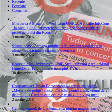
Recente
Populare
Comentarii
Miercurea Alarmelor – Verifică în UNICA Aplicație InfoCons
, la nivel global , numerele de urgență și adăposturile de
protecție civilă din România !
3 martie 2026
Sfaturi pentru întreaga familie: Află cum pot suplimentele
alimentare garanta o imunitate puternică
3 martie 2026
Compania lui Umbrărescu UMB Steel cumpără ArcelorMittal
Hunedoara: 12,5 milioane euro plus TVA
30 decembrie 2025
Comisarul-șef Traian Berbeceanu s-a retras din poliție.
„Meseria de polițist a însemnat totul pentru mine, vreme de 25
de ani. (…) Cred că este cea mai tristă zi din viața mea”
2 aprilie 2018
Cel mai comod, de Centenar, e să-njurăm maghiarimea?