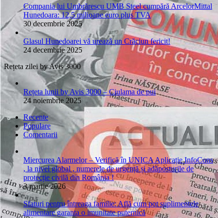
Compania lui Umbrărescu UMB Steel cumpără ArcelorMittal
Hunedoara: 12,5 milioane euro plus TVA
30 decembrie 2025
Glasul Hunedoarei vă urează un Crăciun fericit!
24 decembrie 2025
Rețeta zilei by Avis 3000
Rețeta lunii by Avis 3000 – Ciulama de pui
24 noiembrie 2025
Recente
Populare
Comentarii
Miercurea Alarmelor – Verifică în UNICA Aplicație InfoCons
, la nivel global , numerele de urgență și adăposturile de
protecție civilă din România !
3 martie 2026
Sfaturi pentru întreaga familie: Află cum pot suplimentele
alimentare garanta o imunitate puternică