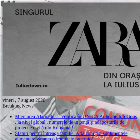
vineri , 7 august 2026
Breaking News
Miercurea Alarmelor – Verifică în UNICA Aplicație InfoCons
, la nivel global , numerele de urgență și adăposturile de
protecție civilă din România !
Sfaturi pentru întreaga familie: Află cum pot suplimentele
alimentare garanta o imunitate puternică