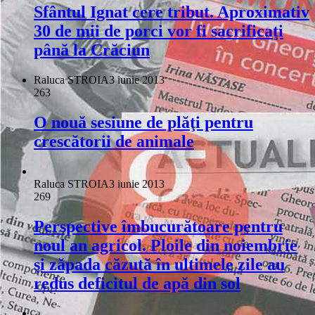
Sfântul Ignat cere tribut. Aproximativ
30 de mii de porci vor fi sacrificaţi
până la Crăciun
Raluca STROIA
3 iunie 2013
263
O nouă sesiune de plăţi pentru
crescătorii de animale
Raluca STROIA
3 iunie 2013
269
Perspective îmbucurătoare pentru
noul an agricol. Ploile din noiembrie
şi zăpada căzută în ultimele zile au
redus deficitul de apă din sol