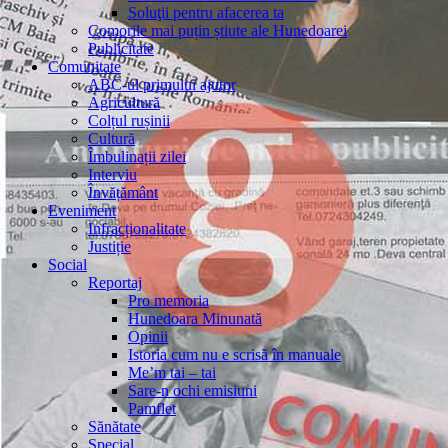
Soluţii pentru afacerea ta
Comorile mai puțin știute ale Hunedoarei
Publicitate
Comunitate
ABC-ul primului ajutor
Agricultură
Colțul rușinii
Cultură
Îmbulinații zilei
Interviu
Învățământ
Eveniment
Infracționalitate
Justiție
Social
Reportaj
Pro memoria
Hunedoara Minunată
Opinii
Istoria cum nu e scrisă în manuale
Me’m tai – tai
Sare-n ochi emisiuni
Pamflet
Sănătate
Special