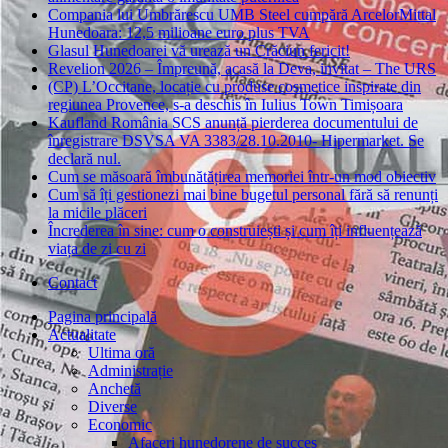
Compania lui Umbrărescu UMB Steel cumpără ArcelorMittal
Hunedoara: 12,5 milioane euro plus TVA
Glasul Hunedoarei vă urează un Crăciun fericit!
Revelion 2026 – Împreună, acasă la Deva, invitat – The URS
(CP) L’Occitane, locație cu produse cosmetice inspirate din
regiunea Provence, s-a deschis în Iulius Town Timișoara
Kaufland România SCS anunță pierderea documentului de
înregistrare DSVSA VA 3383/28.10.2010- Hipermarket. Se
declară nul.
Cum se măsoară îmbunătățirea memoriei într-un mod obiectiv
Cum să îți gestionezi mai bine bugetul personal fără să renunți
la micile plăceri
Încrederea în sine: cum o construiești și cum îți influențează
viața de zi cu zi
Contact
Pagina principală
Actualitate
Ultima oră
Administrație
Anchetă
Diverse
Economic
Afaceri hunedorene de succes