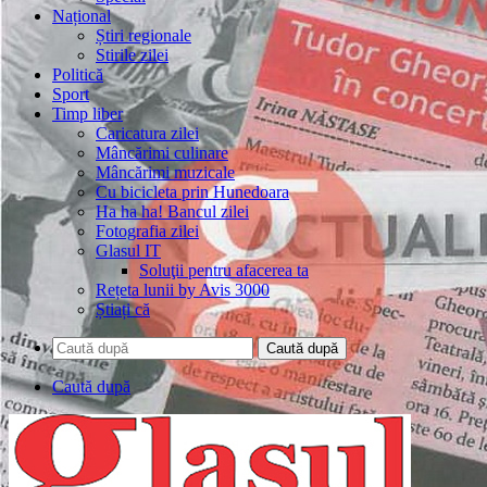
Național
Știri regionale
Stirile zilei
Politică
Sport
Timp liber
Caricatura zilei
Mâncărimi culinare
Mâncărimi muzicale
Cu bicicleta prin Hunedoara
Ha ha ha! Bancul zilei
Fotografia zilei
Glasul IT
Soluţii pentru afacerea ta
Rețeta lunii by Avis 3000
Știați că
Caută după
Caută după