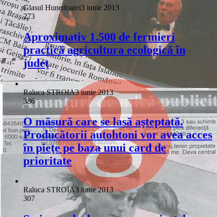
Glasul Hunedoarei
3 iunie 2013
273
Aproximativ 1.500 de fermieri
practică agricultura ecologică în
judeţ
Raluca STROIA
3 iunie 2013
386
O măsură care se lasă aşteptată.
Producătorii autohtoni vor avea acces
în pieţe pe baza unui card de
prioritate
Raluca STROIA
3 iunie 2013
307