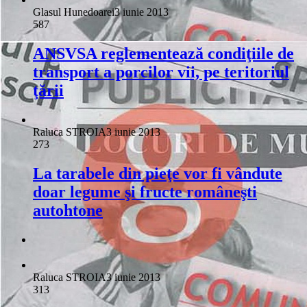
Glasul Hunedoarei
3 iunie 2013
587
ANSVSA reglementează condiţiile de
transport a porcilor vii, pe teritoriul
ţării
Raluca STROIA
3 iunie 2013
273
La tarabele din pieţe vor fi vândute
doar legume şi fructe româneşti
autohtone
Raluca STROIA
3 iunie 2013
313