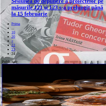
Sesiunea de depunere a proiectelor pe
măsurile 121 şi 123 s-a prelungit până
la 15 februarie
Prima
...
10
20
«
22
23
24
Publicitate