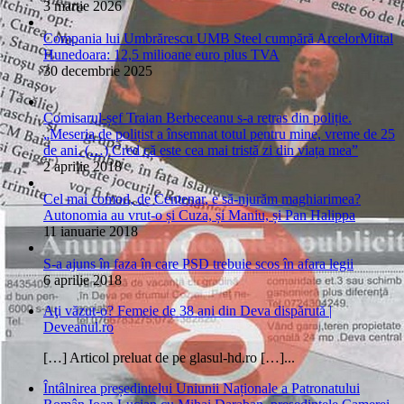
3 martie 2026
Compania lui Umbrărescu UMB Steel cumpără ArcelorMittal
Hunedoara: 12,5 milioane euro plus TVA
30 decembrie 2025
Comisarul-șef Traian Berbeceanu s-a retras din poliție.
„Meseria de polițist a însemnat totul pentru mine, vreme de 25
de ani. (…) Cred că este cea mai tristă zi din viața mea”
2 aprilie 2018
Cel mai comod, de Centenar, e să-njurăm maghiarimea?
Autonomia au vrut-o și Cuza, și Maniu, și Pan Halippa
11 ianuarie 2018
S-a ajuns în faza în care PSD trebuie scos în afara legii
6 aprilie 2018
Aţi văzut-o? Femeie de 38 ani din Deva dispărută |
Deveanul.ro
[…] Articol preluat de pe glasul-hd.ro […]...
Întâlnirea președintelui Uniunii Naționale a Patronatului