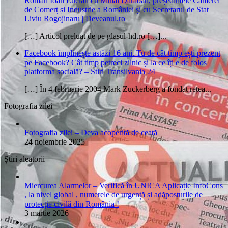
Român Ioan Lucian cu Mihai Daraban, președintele Camerei
de Comerț și Industrie a României și cu Secretarul de Stat
Liviu Rogojinaru | Deveanul.ro
[…] Articol preluat de pe glasul-hd.ro […]...
Facebook împlinește astăzi 16 ani. Tu de cât timp ești prezent
pe Facebook? Cât timp petreci zilnic și la ce îți e de folos
platforma socială? – Stiri Transilvania 24
[…] În 4 februarie 2004 Mark Zuckerberg a fondat rețea...
Fotografia zilei
Fotografia zilei – Deva acoperită de ceață
24 noiembrie 2025
Știri aleatorii
Miercurea Alarmelor – Verifică în UNICA Aplicație InfoCons
, la nivel global , numerele de urgență și adăposturile de
protecție civilă din România !
3 martie 2026