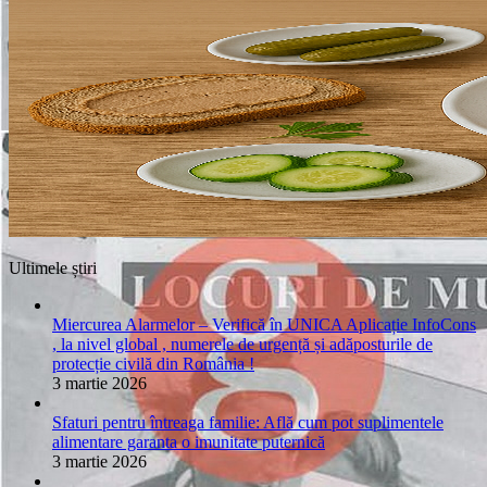
Ultimele știri
Miercurea Alarmelor – Verifică în UNICA Aplicație InfoCons
, la nivel global , numerele de urgență și adăposturile de
protecție civilă din România !
3 martie 2026
Sfaturi pentru întreaga familie: Află cum pot suplimentele
alimentare garanta o imunitate puternică
3 martie 2026