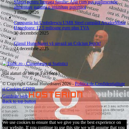
Sfaturi pentru întreaga familie: Află cum pot suplimentele
alimentare garanta o imunitate puternică
3 martie 2026
Compania lui Umbrărescu UMB Steel cumpără ArcelorMittal
Hunedoara: 12,5 milioane euro plus TVA
30 decembrie 2025
Glasul Hunedoarei vă urează un Crăciun fericit!
24 decembrie 2025
Hai alaturi de noi pe Facebook!
© Copyright Glasul Hunedoarei 2026 -
Politica de Confidențialitate
și Cookies GDPR
Gazduire web
Back to top button
We use cookies to ensure that we give you the best experience on
our website. If you continue to use this site we will assume that you