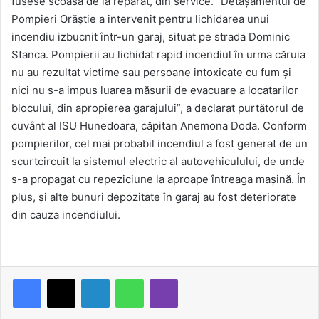
fusese scoasă de la reparat, din service. “Detaşamentul de
Pompieri Orăştie a intervenit pentru lichidarea unui
incendiu izbucnit într-un garaj, situat pe strada Dominic
Stanca. Pompierii au lichidat rapid incendiul în urma căruia
nu au rezultat victime sau persoane intoxicate cu fum şi
nici nu s-a impus luarea măsurii de evacuare a locatarilor
blocului, din apropierea garajului”, a declarat purtătorul de
cuvânt al ISU Hunedoara, căpitan Anemona Doda. Conform
pompierilor, cel mai probabil incendiul a fost generat de un
scurtcircuit la sistemul electric al autovehiculului, de unde
s-a propagat cu repeziciune la aproape întreaga maşină. În
plus, şi alte bunuri depozitate în garaj au fost deteriorate
din cauza incendiului.
LinkedIn
WhatsApp
Viber