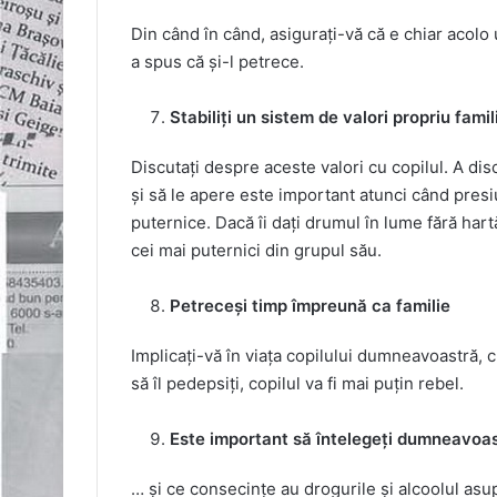
Din când în când, asigurați-vă că e chiar acolo
a spus că și-l petrece.
Stabiliți un sistem de valori propriu famil
Discutați despre aceste valori cu copilul. A dis
și să le apere este important atunci când presi
puternice. Dacă îi dați drumul în lume fără hartă
cei mai puternici din grupul său.
Petreceși timp împreună ca familie
Implicați-vă în viața copilului dumneavoastră, cr
să îl pedepsiți, copilul va fi mai puțin rebel.
Este important să întelegeți dumneavoa
… și ce consecințe au drogurile și alcoolul asup