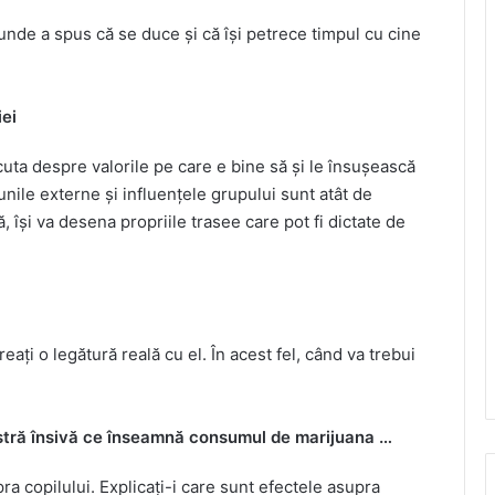
 unde a spus că se duce și că își petrece timpul cu cine
iei
cuta despre valorile pe care e bine să și le însușească
unile externe și influențele grupului sunt atât de
, își va desena propriile trasee care pot fi dictate de
eați o legătură reală cu el. În acest fel, când va trebui
stră însivă ce înseamnă consumul de marijuana …
ra copilului. Explicați-i care sunt efectele asupra