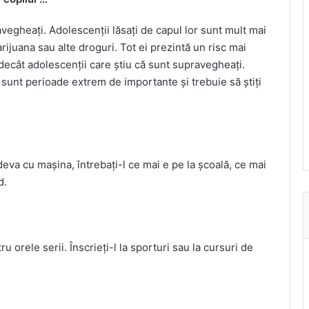
avegheați. Adolescenții lăsați de capul lor sunt mult mai
ijuana sau alte droguri. Tot ei prezintă un risc mai
 decât adolescenții care știu că sunt supravegheați.
e sunt perioade extrem de importante și trebuie să știți
eva cu mașina, întrebați-l ce mai e pe la școală, ce mai
d.
u orele serii. Înscrieți-l la sporturi sau la cursuri de