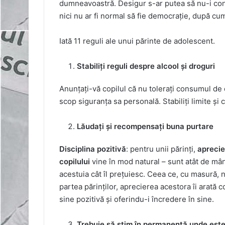
dumneavoastră. Desigur s-ar putea să nu-i convi
nici nu ar fi normal să fie democrație, după cum
Iată 11 reguli ale unui părinte de adolescent.
Stabiliți reguli despre alcool și droguri
Anunțați-vă copilul că nu tolerați consumul de 
scop siguranța sa personală. Stabiliți limite și 
Lăudați și recompensați buna purtare
Disciplina pozitivă
: pentru unii părinți,
aprecie
copilului
vine în mod natural – sunt atât de mândr
acestuia cât îl prețuiesc. Ceea ce, cu masură, n
partea părinților, aprecierea acestora îi arată c
sine pozitivă și oferindu-i încredere în sine.
Trebuie să știm în permanență unde este