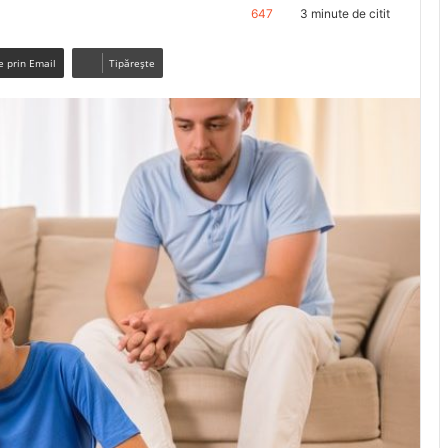
647
3 minute de citit
e prin Email
Tipărește