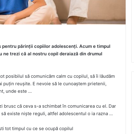
 pentru părinții copiilor adolescenți. Acum e timpul
nu ne trezi că al nostru copil deraiază din drumul
ot posibilul să comunicăm calm cu copilul, să îi lăudăm
 puțin reușite. E nevoie să le cunoaștem prietenii,
nt, unde este …
zi brusc că ceva s-a schimbat în comunicarea cu el. Dar
e să existe niște reguli, altfel adolescentul o ia razna …
ști tot timpul cu ce se ocupă copilul