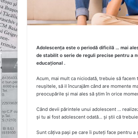
Adolescența este o periodă dificilă … mai ales
de stabilit o serie de reguli precise pentru a 
educațional .
Acum, mai mult ca niciodată, trebuie să facem t
reușitele, să il încurajăm când are momente mai
preocupările și mai ales să știm în orice mome
Când devii părintele unui adolescent … realize
și tu ai fost adolescent odată… și știi că trebui
Sunt câțiva pași pe care îi puteți face pentru a 