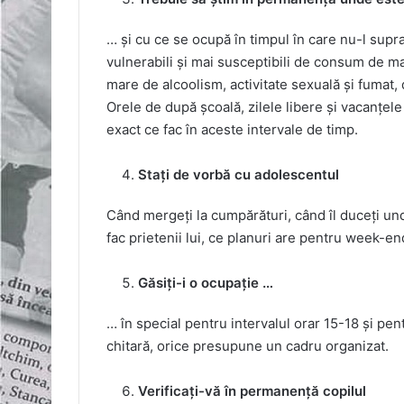
… și cu ce se ocupă în timpul în care nu-l supr
vulnerabili și mai susceptibili de consum de mar
mare de alcoolism, activitate sexuală și fumat,
Orele de după școală, zilele libere și vacanțel
exact ce fac în aceste intervale de timp.
Stați de vorbă cu adolescentul
Când mergeți la cumpărături, când îl duceți und
fac prietenii lui, ce planuri are pentru week-en
Găsiți-i o ocupație …
… în special pentru intervalul orar 15-18 și pentr
chitară, orice presupune un cadru organizat.
Verificați-vă în permanență copilul