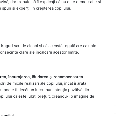
nă, dar trebuie să îi explicați că nu este democrație și
 spun și experții în creșterea copilului.
droguri sau de alcool și că această regulă are ca unic
consecințe clare ale încălcării acestor limite.
rea, încurajarea, lăudarea și recompensarea
i de micile realizari ale copilului, încât îi arată
u poate fi decât un lucru bun: atenția pozitivă din
opilului că este iubit, prețuit, creându-i o imagine de
 copilul …